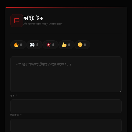
ফাইট টক
এই গল্প আপনার গ্রহণ শেয়ার করুন
0
0
0
0
0
নাম *
ইমেইল *