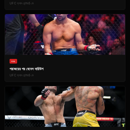
UFC
ফ্যান সেন্টার
5 মে
খবর
পরাজয়ের পর বেনেল দারিউশ
UFC
ফ্যান সেন্টার
5 মে