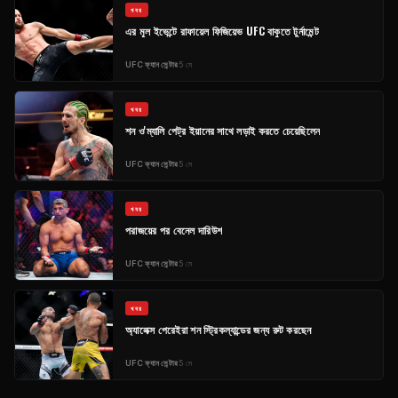
খবর
এর মূল ইভেন্টে রাফায়েল ফিজিয়েভ
UFC
বাকুতে টুর্নামেন্ট
UFC
ফ্যান সেন্টার
5 মে
খবর
শন ও'ম্যালি পেট্র ইয়ানের সাথে লড়াই করতে চেয়েছিলেন
UFC
ফ্যান সেন্টার
5 মে
খবর
পরাজয়ের পর বেনেল দারিউশ
UFC
ফ্যান সেন্টার
5 মে
খবর
অ্যালেক্স পেরেইরা শন স্ট্রিকল্যান্ডের জন্য রুট করছেন
UFC
ফ্যান সেন্টার
5 মে