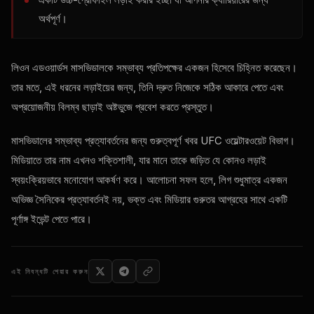
অর্থপূর্ণ।
লিওন এডওয়ার্ডস মাসভিডালকে সম্ভাব্য প্রতিপক্ষের একজন হিসেবে চিহ্নিত করেছেন।
তার মতে, এই ধরনের লড়াইয়ের জন্য, তিনি দ্রুত নিজেকে সঠিক আকারে পেতে এবং
অপ্রয়োজনীয় বিলম্ব ছাড়াই অষ্টভুজে প্রবেশ করতে প্রস্তুত।
মাসভিডালের সম্ভাব্য প্রত্যাবর্তনের জন্য গুরুত্বপূর্ণ খবর
UFC
ওয়েল্টারওয়েট বিভাগ।
মিডিয়াতে তার নাম এখনও শক্তিশালী, যার মানে তাকে জড়িত যে কোনও লড়াই
স্বয়ংক্রিয়ভাবে মনোযোগ আকর্ষণ করে। আলোচনা সফল হলে, লিগ শুধুমাত্র একজন
অভিজ্ঞ সৈনিকের প্রত্যাবর্তনই নয়, ভক্ত এবং মিডিয়ার গুরুতর আগ্রহের সাথে একটি
পূর্ণাঙ্গ ইভেন্ট পেতে পারে।
এই নিবন্ধটি শেয়ার করুন