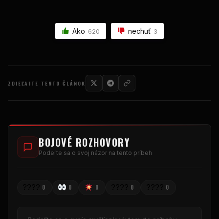
Ako
nechuť
620
3
ZDIEĽAJTE TENTO ČLÁNOK
BOJOVÉ ROZHOVORY
Podeľte sa o svoj názor na tento príbeh
????
????
????
0
0
0
0
0