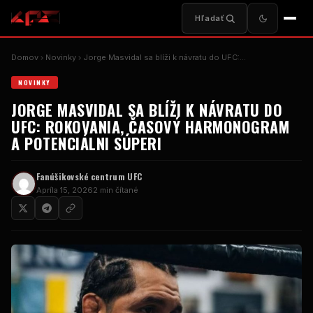
Hľadať
Domov
Novinky
Jorge Masvidal sa blíži k návratu do UFC:…
NOVINKY
JORGE MASVIDAL SA BLÍŽI K NÁVRATU DO
UFC: ROKOVANIA, ČASOVÝ HARMONOGRAM
A POTENCIÁLNI SÚPERI
Fanúšikovské centrum UFC
Apríla 15, 2026
2 min čítané