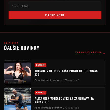
PREDPLATNÉ
NOVINKY
ĎALŠIE NOVINKY
→
ZOBRAZIŤ VŠETKO
NOVINKY
JULIANA MILLER PRINÁŠA POKOJ NA UFC VEGAS
120
Fanúšikovské centrum UFC
augusta 6
NOVINKY
ALEXANDER VOLKANOVSKI SA ZAMERIAVA NA
ZÁPASENIE
Fanúšikovské centrum UFC
augusta 6