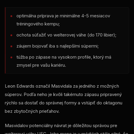
optimálna príprava je minimálne 4-5 mesiacov
tréningového kempu;
ochota súťažiť vo welterovej váhe (do 170 libier);
záujem bojovať iba s najlepšími súpermi;
túžba po zápase na vysokom profile, ktorý má
zmysel pre vašu kariéru.
Leon Edwards označil Masvidala za jedného z možných
súperov. Podľa neho je kvôli takémuto zápasu pripravený
rýchlo sa dostať do správnej formy a vstúpiť do oktagonu
bez zbytočných prieťahov.
Masvidalov potenciálny návrat je dôležitou správou pre
welterovú váhu UFC. Jeho meno je v médiách stále silné, čo