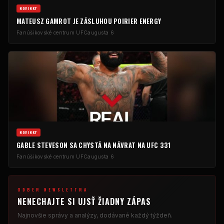
NOVINKY
MATEUSZ GAMROT JE ZÁSLUHOU POIRIER ENERGY
Fanúšikovské centrum UFC
augusta 6
NOVINKY
GABLE STEVESON SA CHYSTÁ NA NÁVRAT NA UFC 331
Fanúšikovské centrum UFC
augusta 6
ODBER NEWSLETTRA
NENECHAJTE SI UJSŤ ŽIADNY ZÁPAS
Najnovšie správy a analýzy, dodávané každý týždeň.