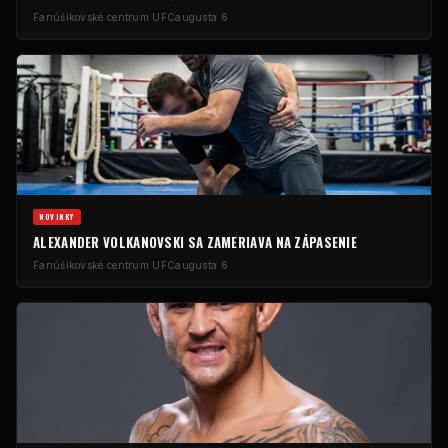
Fanúšikovské centrum UFC
augusta 6
NOVINKY
ALEXANDER VOLKANOVSKI SA ZAMERIAVA NA ZÁPASENIE
Fanúšikovské centrum UFC
augusta 6