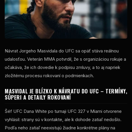
Návrat Jorgeho Masvidala do UFC sa opäť stáva reálnou
udalosťou. Veterán MMA potvrdil, že s organizáciou rokuje a
očakáva, že ich dovedie k podpisu zmluvy, a to aj napriek
zložitému procesu rokovaní o podmienkach.
MASVIDAL JE BLÍZKO K NÁVRATU DO UFC – TERMÍNY,
SÚPERI A DETAILY ROKOVANÍ
Šéf UFC Dana White po turnaji UFC 327 v Miami otvorene
vyhlásil: strany sú v kontakte, ale k dohode zatiaľ nedošlo.
Podľa neho zatiaľ neexistujú žiadne konkrétne plány na