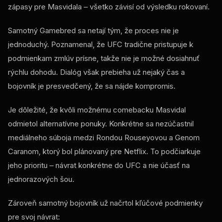
zápasy pre Masvidala – všetko závisí od výsledku rokovaní.
Samotný Gamebred sa netají tým, že proces nie je
jednoduchý. Poznamenal, že UFC tradične pristupuje k
podmienkam zmlúv prísne, takže nie je možné dosiahnuť
rýchlu dohodu. Dialóg však prebieha už nejaký čas a
bojovník je presvedčený, že sa nájde kompromis.
Je dôležité, že kvôli možnému comebacku Masvidal
odmietol alternatívne ponuky. Konkrétne sa nezúčastnil
mediálneho súboja medzi Rondou Rouseyovou a Genom
Caranom, ktorý bol plánovaný pre Netflix. To podčiarkuje
jeho prioritu – návrat konkrétne do UFC a nie účasť na
jednorazových šou.
Zároveň samotný bojovník už načrtol kľúčové podmienky
pre svoj návrat: