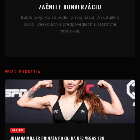
ZAČNITE KONVERZÁCIU
Buďte prvý, kto sa podelí o svoj názor. Diskutujte o
súboji, reakciách a predpovediach s ostatnými
fanúšikmi.
VIAC POKRYTIA
NOVINKY
JULIANA MILLER PRINÁŠA POKOJ NA UFC VEGAS 120