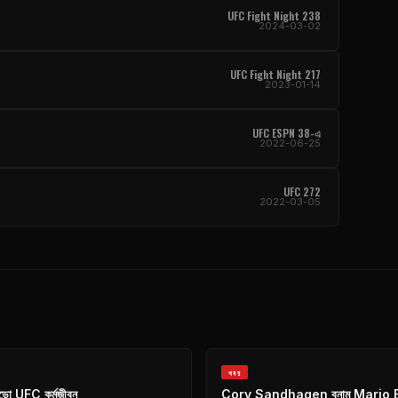
UFC Fight Night
238
2024-03-02
UFC Fight Night
217
2023-01-14
UFC
ESPN 38-এ
2022-06-25
UFC
272
2022-03-05
খবর
রেডো
UFC
কর্মজীবন
Cory Sandhagen বনাম Mario B