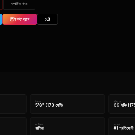
সম্পর্কিত খবর
ইনস্টাগ্রাম
X
উচ্চতা
পৌঁছানো
5'8" (173 সেমি)
69 ইঞ্চি (17
জাতীয়তা
অবস্থা
রাশিয়া
#1 প্রতিযোগী