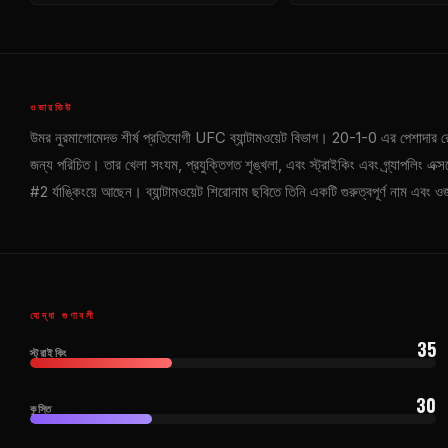
ওভারভিউ
উমর নুরমাগোমেদভ শীর্ষ প্রতিযোগী
UFC
ব্যান্টামওয়েট বিভাগ। 20-1-0 এর পেশাদার র
জন্য পরিচিত। তার খেলা সংযম, প্রযুক্তিগত শৃঙ্খলা, এবং স্ট্রাইকিং এবং গ্র্যাপলিং এক্সচে
#2 র্যাঙ্কিংয়ে আছেন। ব্যান্টামওয়েট শিরোনাম ছবিতে তিনি একটি গুরুত্বপূর্ণ নাম এব
যোদ্ধা গুণাবলী
35
স্ট্রাইকিং
30
কুস্তি