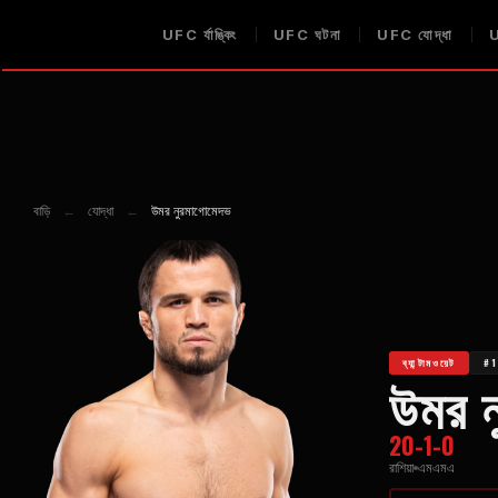
UFC
র্যাঙ্কিং
UFC
ঘটনা
UFC
যোদ্ধা
বাড়ি
←
যোদ্ধা
←
উমর নুরমাগোমেদভ
ব্যান্টামওয়েট
#1
উমর ন
20-1-0
রাশিয়া
এমএমএ