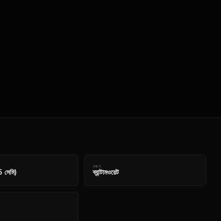
ওজন
5 সেমি)
ব্যান্টামওয়েট