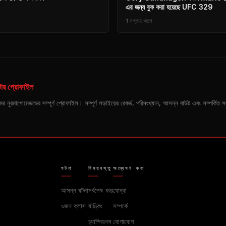
এর জন্য বুক করা হয়েছে
UFC
329
1 সপ্তাহ আগে
ার প্রোফাইল
কারী উমর নুরমাগোমেডভের সম্পূর্ণ প্রোফাইল। সম্পূর্ণ লড়াইয়ের রেকর্ড, পরিসংখ্যান, আসন্ন বাউট এবং সম্পর্কি
ঘটনা
বিষয়বস্তু
অন্বেষণ করা
আসন্ন ঘটনা
সর্বশেষ খবর
যোদ্ধা
ওজন ক্লাস
র্যাঙ্কিং
সম্পর্কে
চ্যাম্পিয়নস
যোগাযোগ