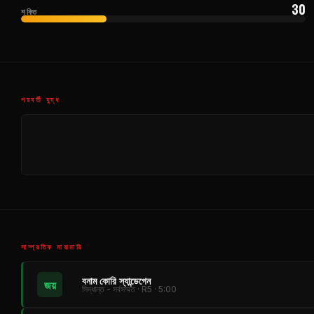
30
শক্তি
পরবর্তী যুদ্ধ
সাম্প্রতিক মারামারি
বনাম কোরি স্যান্ডেগেন
জয়
সিদ্ধান্ত - সর্বসম্মত · R5 · 5:00