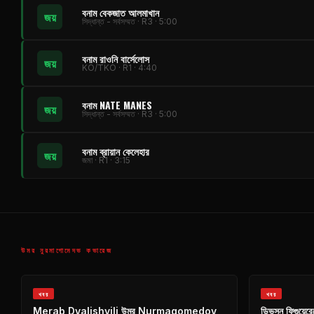
বনাম বেকজাত আলমাখান
জয়
সিদ্ধান্ত - সর্বসম্মত · R3 · 5:00
বনাম রাওনি বার্সেলোস
জয়
KO/TKO · R1 · 4:40
বনাম NATE MANES
জয়
সিদ্ধান্ত - সর্বসম্মত · R3 · 5:00
বনাম ব্রায়ান কেলেহার
জয়
জমা · R1 · 3:15
উমর নুরমাগোমেদভ কভারেজ
খবর
খবর
Merab Dvalishvili উমর Nurmagomedov
ডিভসন ফিগুয়ে