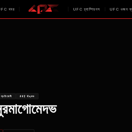
UFC
খবর
UFC
চ্যাম্পিয়নস
UFC
ওজন ক্
 প্রতিযোগী
##2 র্যাঙ্কড
ুরমাগোমেদভ