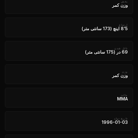
بخش
وزن کمر
ارتفاع
5'8 اینچ (173 سانتی متر)
نائل شدن
69 در (175 سانتی متر)
وزن
وزن کمر
حالت
MMA
تاریخ تولد
1996-01-03