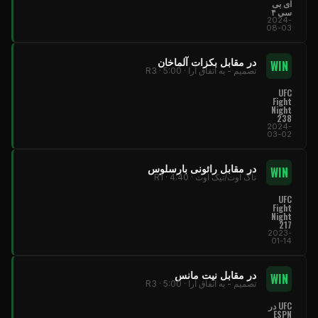
ای بی
سی ۴
2024-
08-03
در مقابل بکزات آلماخان
WIN
تصمیم - به اتفاق آرا · R3 · 5:00
UFC
Fight
Night
238
2024-
03-02
در مقابل رائونی بارسلوس
WIN
ناک اوت/تیک اوت · R1 · 4:40
UFC
Fight
Night
217
2023-
01-14
در مقابل نیت مانس
WIN
تصمیم - به اتفاق آرا · R3 · 5:00
UFC در
ESPN