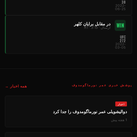
38
2022-
06-25
در مقابل برایان کلهر
WIN
ارسال · R1 · 3:15
UFC
272
2022-
03-05
پوشش خبری عمر نورماگومدوف
همه اخبار →
اخبار
دوالیشویلی عمر نورماگومدوف را جدا کرد
1 هفته پیش