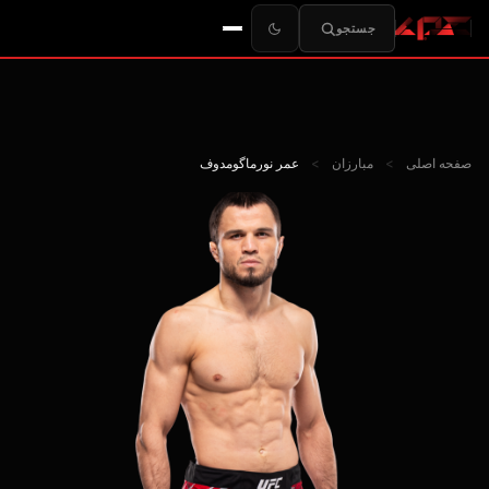
جستجو
صفحه اصلی
>
مبارزان
>
عمر نورماگومدوف