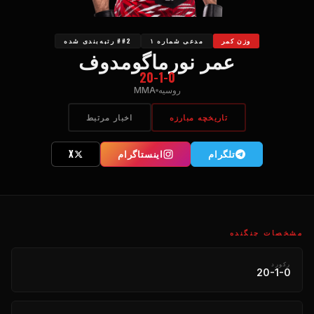
وزن کمر
مدعی شماره ۱
##2 رتبه‌بندی شده
عمر نورماگومدوف
20-1-0
روسیه
MMA
تاریخچه مبارزه
اخبار مرتبط
تلگرام
اینستاگرام
X
مشخصات جنگنده
رکورد
20-1-0