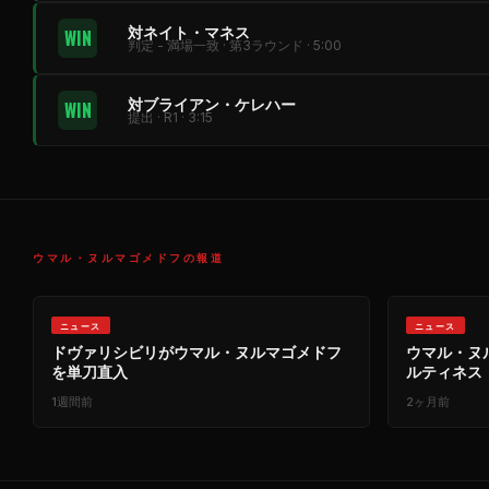
対ネイト・マネス
WIN
判定 - 満場一致 · 第3ラウンド · 5:00
対ブライアン・ケレハー
WIN
提出 · R1 · 3:15
ウマル・ヌルマゴメドフの報道
ニュース
ニュース
ドヴァリシビリがウマル・ヌルマゴメドフ
ウマル・ヌル
を単刀直入
ルティネス
1週間前
2ヶ月前