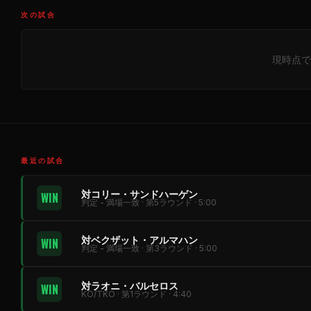
次の試合
現時点で
最近の試合
対コリー・サンドハーゲン
WIN
判定 - 満場一致 · 第5ラウンド · 5:00
対ベクザット・アルマハン
WIN
判定 - 満場一致 · 第3ラウンド · 5:00
対ラオニ・バルセロス
WIN
KO/TKO · 第1ラウンド · 4:40