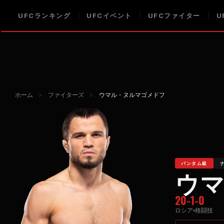
UFCランキング
UFCイベント
UFCファイター
U
ホーム
>
ファイターズ
>
ウマル・ヌルマゴメドフ
バンタム級
ウ
20-1-0
ロシア
格闘技