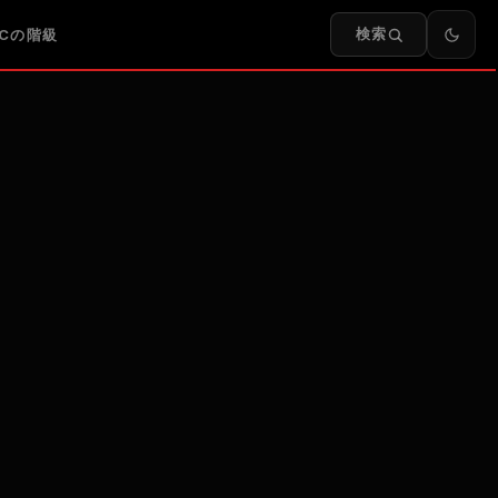
検索
FCの階級
フ