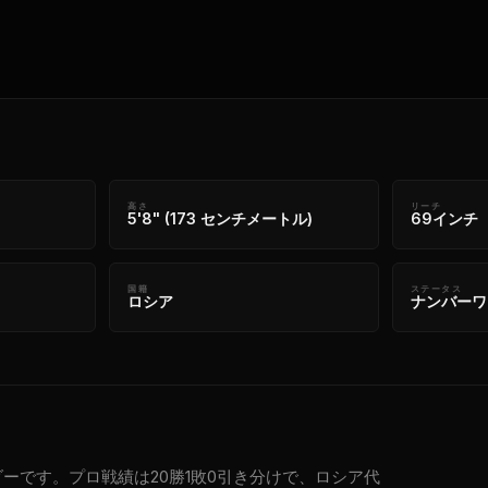
高さ
リーチ
5'8" (173 センチメートル)
69インチ（
国籍
ステータス
ロシア
ナンバーワ
ーです。プロ戦績は20勝1敗0引き分けで、ロシア代