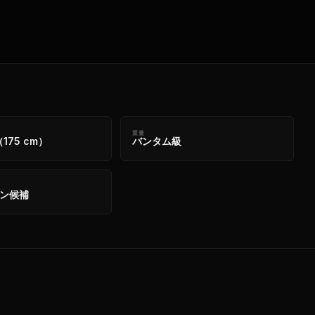
重量
175 cm）
バンタム級
ン候補