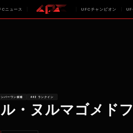
FCニュース
UFCチャンピオン
U
ナンバーワン候補
##2 ランクイン
マル・ヌルマゴメド