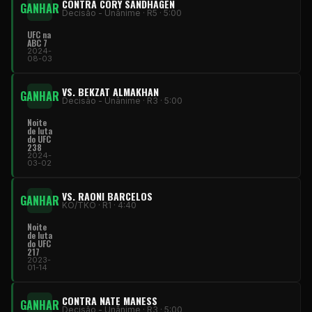
CONTRA CORY SANDHAGEN
GANHAR
Decisão - Unânime · R5 · 5:00
UFC na
ABC 7
2024-
08-03
VS. BEKZAT ALMAKHAN
GANHAR
Decisão - Unânime · R3 · 5:00
Noite
de luta
do UFC
238
2024-
03-02
VS. RAONI BARCELOS
GANHAR
KO/TKO · R1 · 4:40
Noite
de luta
do UFC
217
2023-
01-14
CONTRA NATE MANESS
GANHAR
Decisão - Unânime · R3 · 5:00