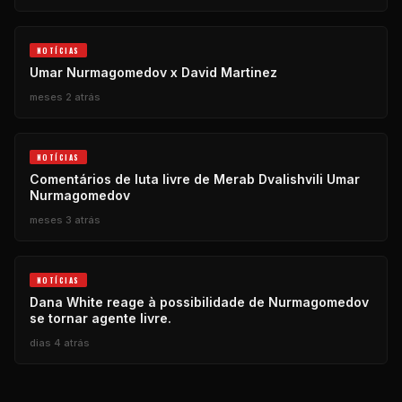
NOTÍCIAS
Umar Nurmagomedov x David Martinez
meses 2 atrás
NOTÍCIAS
Comentários de luta livre de Merab Dvalishvili Umar
Nurmagomedov
meses 3 atrás
NOTÍCIAS
Dana White reage à possibilidade de Nurmagomedov
se tornar agente livre.
dias 4 atrás