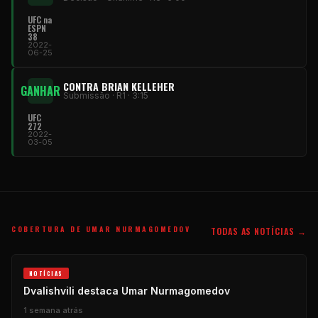
UFC na
ESPN
38
2022-
06-25
CONTRA BRIAN KELLEHER
GANHAR
Submissão · R1 · 3:15
UFC
272
2022-
03-05
COBERTURA DE UMAR NURMAGOMEDOV
TODAS AS NOTÍCIAS →
NOTÍCIAS
Dvalishvili destaca Umar Nurmagomedov
1 semana atrás