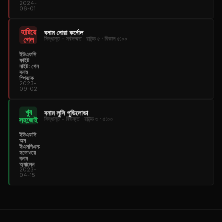
2024-
06-01
হারিয়ে
বনাম নোরা কর্নোল
গেল
সিদ্ধান্ত - সর্বসম্মত · রাউন্ড ৫ · বিকাল ৫:০০
ইউএফসি
ফাইট
নাইট: গেন
বনাম
স্পিভাক
2023-
09-02
খুব
বনাম লুসি পুডিলোভা
সহজেই
সিদ্ধান্ত - বিভক্ত · রাউন্ড ৩ · ৫:০০
ইউএফসি
অন
ইএসপিএন:
হলোওয়ে
বনাম
অ্যালেন
2023-
04-15