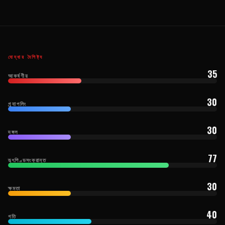
যোদ্ধার বৈশিষ্ট্য
35
আকর্ষণীয়
30
গ্র্যাপলিং
30
দঙ্গল
77
হৃৎপিণ্ডসংক্রান্ত
30
ক্ষমতা
40
গতি