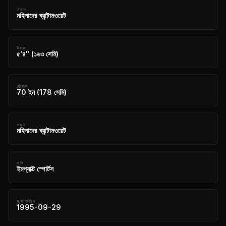
বিভাগ
মহিলাদের ব্যান্টামওয়েট
উচ্চতা
৫'৪" (১৬৩ সেমি)
পৌঁছান
70 ইন (178 সেমি)
ওজন
মহিলাদের ব্যান্টামওয়েট
ভঙ্গি
ইমপ্যাক্ট স্পোর্টস
জন্ম তারিখ
1995-09-29