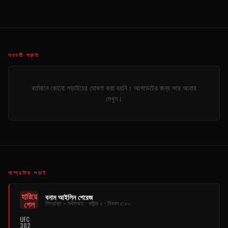
পরবর্তী লড়াই
বর্তমানে কোনো লড়াইয়ের ঘোষণা করা হয়নি। আপডেটের জন্য পরে আবার
দেখুন।
সাম্প্রতিক লড়াই
হারিয়ে
বনাম আইলিন পেরেজ
গেল
সিদ্ধান্ত - সর্বসম্মত · রাউন্ড ৫ · বিকাল ৫:০০
UFC
302