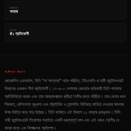
জাতীয়তা
পানামা
অবস্থা
#১ প্রতিযোগী
সংক্ষিপ্ত বিবরণ
জোজেলিন এডভার্ডস, যিনি "লা পান্তেরা" নামে পরিচিত, ইউএফসি-র নারী ব্যান্টামওয়েট
বিভাগের একজন শীর্ষ প্রতিযোগী। ১৭-৬-০ পেশাদার রেকর্ডের অধিকারী তিনি পানামার
প্রতিনিধিত্ব করেন এবং তার আক্রমণাত্মক ক্রীড়া শৈলীর জন্য পরিচিত। তার খেলার ধরন
স্থিরতা, কৌশলগত শৃঙ্খলা এবং স্ট্রাইকিং ও গ্র্যাপলিং বিনিময়ে মানিয়ে নেওয়ার ক্ষমতার
উপর ভিত্তি করে গড়ে উঠেছে। তিনি বর্তমানে এই বিভাগে ১১ নম্বরে র‍্যাঙ্কড। তিনি
নারী ব্যান্টামওয়েট শিরোপার লড়াইয়ে একটি গুরুত্বপূর্ণ নাম এবং এই ওজন শ্রেণীর যে
কারো জন্য এক বিপজ্জনক প্রতিপক্ষ।