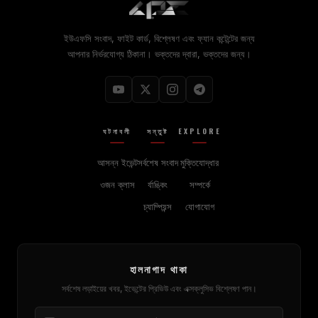
ইউএফসি সংবাদ, ফাইট কার্ড, বিশ্লেষণ এবং ফ্যান কন্টেন্টের জন্য
আপনার নির্ভরযোগ্য ঠিকানা। ভক্তদের দ্বারা, ভক্তদের জন্য।
ঘটনাবলী
সন্তুষ্ট
EXPLORE
আসন্ন ইভেন্ট
সর্বশেষ সংবাদ
মুক্তিযোদ্ধার
ওজন ক্লাস
র্যাঙ্কিং
সম্পর্কে
চ্যাম্পিয়ন্স
যোগাযোগ
হালনাগাদ থাকা
সর্বশেষ লড়াইয়ের খবর, ইভেন্টের প্রিভিউ এবং এক্সক্লুসিভ বিশ্লেষণ পান।