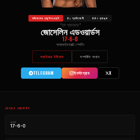
মহিলাদের ব্যান্টামওয়েট
#১ প্রতিযোগী
##৭ র‍্যাঙ্ক
"দ্য প্যান্থার"
জোসেলিন এডওয়ার্ডস
17-6-0
পানামা
ইমপ্যাক্ট স্পোর্টস
লড়াইয়ের ইতিহাস
সম্পর্কিত সংবাদ
TELEGRAM
ইনস্টাগ্রাম
X
যোদ্ধার প্রোফাইল
রেকর্ড
17-6-0