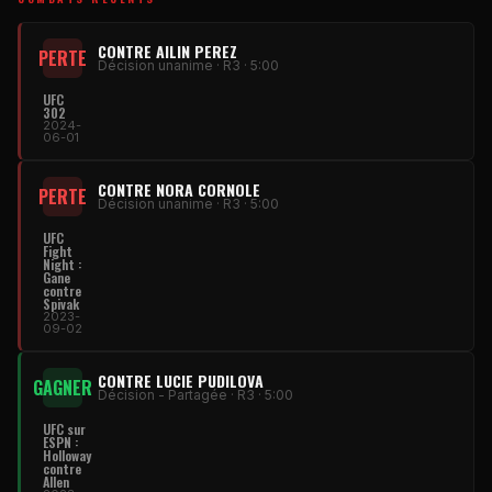
CONTRE AILIN PEREZ
PERTE
Décision unanime · R3 · 5:00
UFC
302
2024-
06-01
CONTRE NORA CORNOLE
PERTE
Décision unanime · R3 · 5:00
UFC
Fight
Night :
Gane
contre
Spivak
2023-
09-02
CONTRE LUCIE PUDILOVA
GAGNER
Décision - Partagée · R3 · 5:00
UFC sur
ESPN :
Holloway
contre
Allen