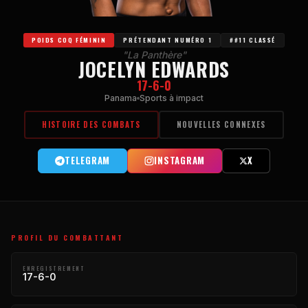
POIDS COQ FÉMININ
PRÉTENDANT NUMÉRO 1
##11 CLASSÉ
"La Panthère"
JOCELYN EDWARDS
17-6-0
Panama
Sports à impact
HISTOIRE DES COMBATS
NOUVELLES CONNEXES
TELEGRAM
INSTAGRAM
X
PROFIL DU COMBATTANT
ENREGISTREMENT
17-6-0