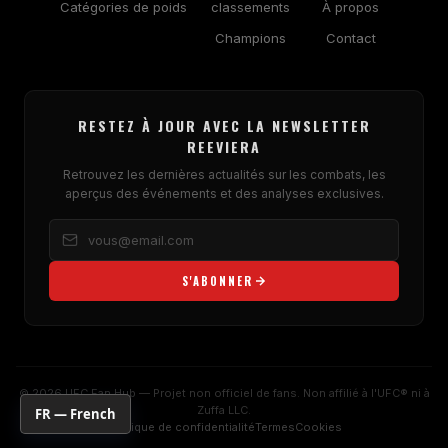
Catégories de poids
classements
À propos
Champions
Contact
RESTEZ À JOUR AVEC LA NEWSLETTER
REEVIERA
Retrouvez les dernières actualités sur les combats, les
aperçus des événements et des analyses exclusives.
S'ABONNER
© 2026 UFC Fan Hub — Projet non officiel de fans. Non affilié à l'UFC® ni à
Zuffa LLC.
FR — French
Politique de confidentialité
Termes
Cookies