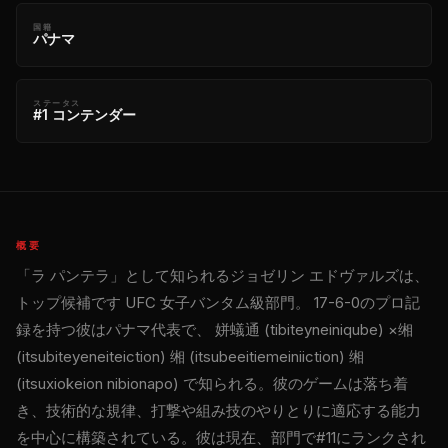
国籍
パナマ
ステータス
#1 コンテンダー
概要
「ラ パンテラ」として知られるジョゼリン エドヴァルズは、
トップ候補です
UFC
女子バンタム級部門。 17-6-0のプロ記
録を持つ彼はパナマ代表で、 姘蟻通 (tibiteyneiniqube) ×缃
(itsubiteyeneiteiction) 缃 (itsubeeitiemeiniiction) 缃
(itsuxiokeion nibionapo) で知られる。彼のゲームは落ち着
き、技術的な規律、打撃や組み技のやりとりに適応する能力
を中心に構築されている。彼は現在、部門で#11にランクされ