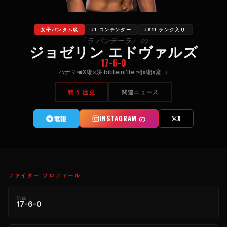
女子バンタム級
#1 コンテンダー
##11 ランク入り
「ラ パンテーラ」 の
ジョゼリン エドヴァルズ
17-6-0
パナマ
■Х缃х姘‧bititeiniʽite 缃х缃х褰 エ
戦う 歴史
関連ニュース
電報
INSTAGRAM の
X
ファイター プロフィール
記録
17-6-0