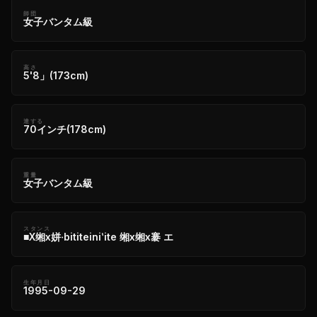
師団
女子バンタム級
高さ
5'8」(173cm)
達する
70インチ(178cm)
重量
女子バンタム級
スタンス
■Х缃х姘‧bititeiniʽite 缃х缃х褰 エ
生年月日
1995-09-29