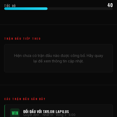
40
TỐC ĐỘ
TRẬN ĐẤU TIẾP THEO
Hiện chưa có trận đấu nào được công bố. Hãy quay
lại để xem thông tin cập nhật.
CÁC TRẬN ĐẤU GẦN ĐÂY
ĐỐI ĐẦU VỚI TAYLOR LAPILUS
WIN
Quyết định - Nhất trí · Vòng 3 · 5:00