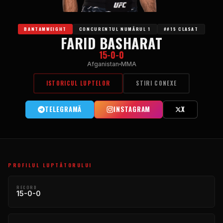
BANTAMWEIGHT
CONCURENTUL NUMĂRUL 1
##15 CLASAT
FARID BASHARAT
15-0-0
Afganistan
MMA
ISTORICUL LUPTELOR
STIRI CONEXE
TELEGRAMĂ
INSTAGRAM
X
PROFILUL LUPTĂTORULUI
RECORD
15-0-0