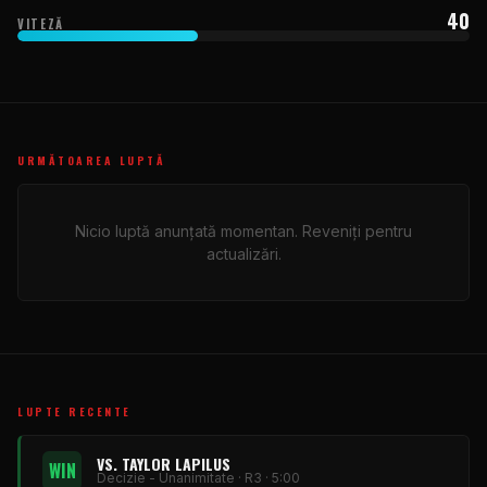
40
VITEZĂ
URMĂTOAREA LUPTĂ
Nicio luptă anunțată momentan. Reveniți pentru
actualizări.
LUPTE RECENTE
VS. TAYLOR LAPILUS
WIN
Decizie - Unanimitate · R3 · 5:00