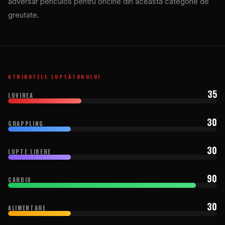
adversar periculos pentru oricine din această categorie de
greutate.
ATRIBUTELE LUPTĂTORULUI
35
LOVIREA
30
GRAPPLING
30
LUPTE LIBERE
90
CARDIO
30
ALIMENTARE