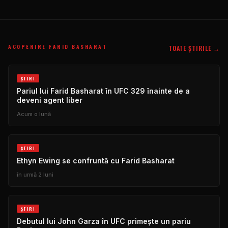
ACOPERIRE FARID BASHARAT
TOATE ȘTIRILE →
ŞTIRI
Pariul lui Farid Basharat în UFC 329 înainte de a
deveni agent liber
Acum o lună
ŞTIRI
Ethyn Ewing se confruntă cu Farid Basharat
în urmă 2 luni
ŞTIRI
Debutul lui John Garza în UFC primește un pariu