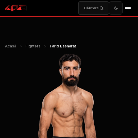
Căutare
Acasă
>
Fighters
>
Farid Basharat