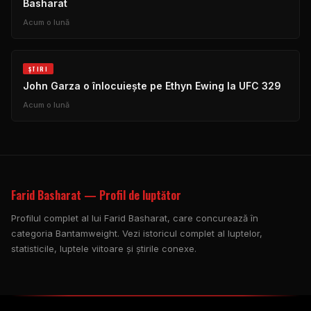
Basharat
Acum o lună
ŞTIRI
John Garza o înlocuiește pe Ethyn Ewing la UFC 329
Acum o lună
Farid Basharat — Profil de luptător
Profilul complet al lui Farid Basharat, care concurează în
categoria Bantamweight. Vezi istoricul complet al luptelor,
statisticile, luptele viitoare și știrile conexe.