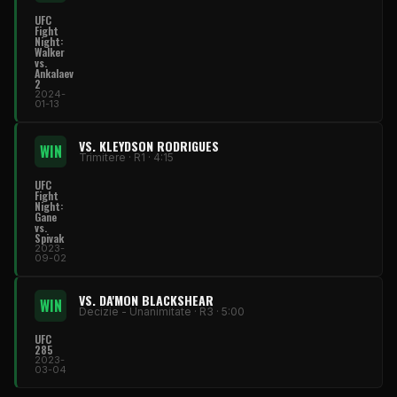
UFC
Fight
Night:
Walker
vs.
Ankalaev
2
2024-
01-13
VS. KLEYDSON RODRIGUES
WIN
Trimitere · R1 · 4:15
UFC
Fight
Night:
Gane
vs.
Spivak
2023-
09-02
VS. DA'MON BLACKSHEAR
WIN
Decizie - Unanimitate · R3 · 5:00
UFC
285
2023-
03-04