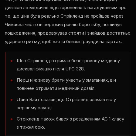
дивізіон ле медичне відсторонення є нагадуванням про
те, що ціна була реально Стрікленд не пройшов через
Чимаєва чисто ін пережив ранню боротьбу, поглинув
пошкодження, продовжував стояти і знайшов достатньо
ударного ритму, щоб взяти близькі раунди на картах.
Шон Стрікленд отримав безстрокову медичну
дискваліфікацію після
UFC
328.
Перш ніж знову брати участь у змаганнях, він
повинен отримати медичний дозвіл.
Дана Вайт сказав, що Стрікленд зламав ніс у
першому раунді.
Стрікленд також бився з розділенням AC 1 класу
з тижня бою.