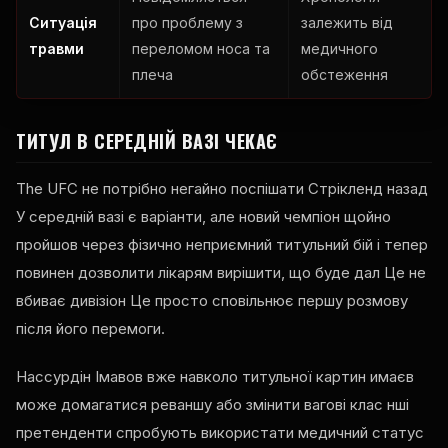
Ситуація
про проблему з
залежить від
травми
переломом носа та
медичного
плеча
обстеження
ТИТУЛ В СЕРЕДНІЙ ВАЗІ ЧЕКАЄ
The
UFC
не потрібно негайно поспішати Стрікленд назад
У середній вазі є варіанти, але новий чемпіон щойно
пройшов через фізично неприємний титульний бій і тепер
повинен дозволити лікарям вирішити, що буде дал Це не
вбиває дивізіон Це просто сповільнює першу розмову
після його перемоги.
Нассурдін Імавов вже навколо титульної картин имаєв
може домагатися реваншу або змінити вагові клас нші
претенденти спробують використати медичний статус