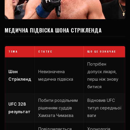
МЕДИЧНА ПІДВІСКА ШОНА СТРІКЛЕНДА
ТЕМА
СТАТУС
ЩО ЦЕ ОЗНАЧАЄ
Потрібен
Шон
Невизначена
допуск лікаря,
Стрікленд
медична підвіска
перш ніж знову
битися
Побити роздільним
Відновив
UFC
UFC
328
рішенням суддів
титул середньої
результат
Хамзата Чимаєва
ваги
Повідомляється
Хронологія