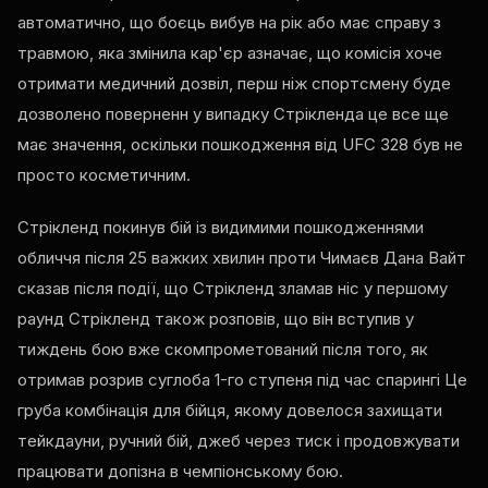
автоматично, що боєць вибув на рік або має справу з
травмою, яка змінила кар'єр азначає, що комісія хоче
отримати медичний дозвіл, перш ніж спортсмену буде
дозволено поверненн у випадку Стрікленда це все ще
має значення, оскільки пошкодження від
UFC
328 був не
просто косметичним.
Стрікленд покинув бій із видимими пошкодженнями
обличчя після 25 важких хвилин проти Чимаєв Дана Вайт
сказав після події, що Стрікленд зламав ніс у першому
раунд Стрікленд також розповів, що він вступив у
тиждень бою вже скомпрометований після того, як
отримав розрив суглоба 1-го ступеня під час спарингі Це
груба комбінація для бійця, якому довелося захищати
тейкдауни, ручний бій, джеб через тиск і продовжувати
працювати допізна в чемпіонському бою.