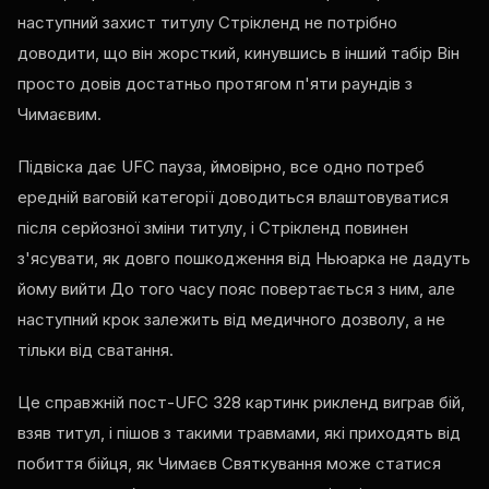
наступний захист титулу Стрікленд не потрібно
доводити, що він жорсткий, кинувшись в інший табір Він
просто довів достатньо протягом п'яти раундів з
Чимаєвим.
Підвіска дає
UFC
пауза, ймовірно, все одно потреб
ередній ваговій категорії доводиться влаштовуватися
після серйозної зміни титулу, і Стрікленд повинен
з'ясувати, як довго пошкодження від Ньюарка не дадуть
йому вийти До того часу пояс повертається з ним, але
наступний крок залежить від медичного дозволу, а не
тільки від сватання.
Це справжній пост-
UFC
328 картинк рикленд виграв бій,
взяв титул, і пішов з такими травмами, які приходять від
побиття бійця, як Чимаєв Святкування може статися