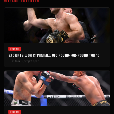
БІЛЬШЕ ПОКРИТТЯ
НОВОСТИ
ВХОДИТЬ ШОН СТРІКЛЕНД
UFC
POUND-FOR-POUND
ТОП 10
UFC
Фан-центр
12 трав
НОВОСТИ