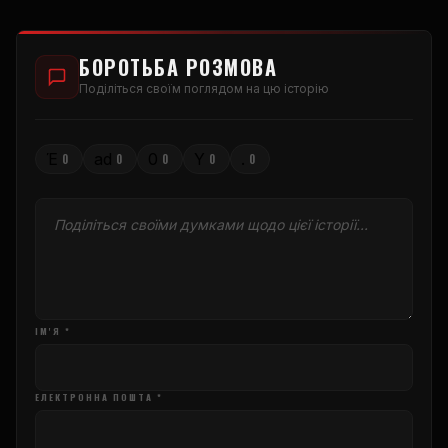
БОРОТЬБА РОЗМОВА
Поділіться своїм поглядом на цю історію
Έ
ad
0
Υ
.
0
0
0
0
0
ІМ'Я *
ЕЛЕКТРОННА ПОШТА *