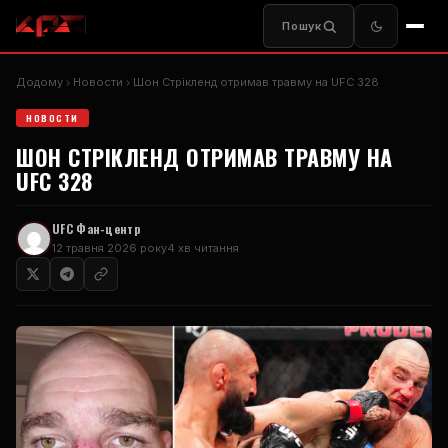
Пошук
Додому
Новости
Шон Стрікленд отримав травму на
UFC
328
НОВОСТИ
ШОН СТРІКЛЕНД ОТРИМАВ ТРАВМУ НА
UFC
328
UFC
Фан-центр
12 травня 2026 року
4 хв читання