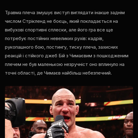
Травма плеча змушує виступ виглядати інакше заднім
числом Стрікленд не боєць, який покладається на
вибухові спортивні сплески, але його гра все ще
потребує постійних невеликих рухів: кадрів,
рукопашного бою, постингу, тиску плеча, захисних
реакцій і стійкого джеб Бій з Чимаєвим з пошкодженим
плечем не був маленькою незручніст оно вплинуло на
точні області, де Чимаєв найбільш небезпечний.