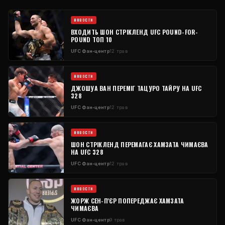
НОВОСТИ
ВХОДИТЬ ШОН СТРІКЛЕНД
UFC
POUND-FOR-
POUND
ТОП 10
UFC
Фан-центр
12 трав
НОВОСТИ
ДЖОШУА ВАН ПЕРЕМІГ ТАЦУРО ТАЙРУ НА
UFC
328
UFC
Фан-центр
12 трав
НОВОСТИ
ШОН СТРІКЛЕНД ПЕРЕМАГАЄ ХАМЗАТА ЧИМАЄВА
НА
UFC
328
UFC
Фан-центр
12 трав
НОВОСТИ
ЖОРЖ СЕН-П'ЄР ПОПЕРЕДЖАЄ ХАМЗАТА
ЧИМАЄВА
UFC
Фан-центр
9 трав