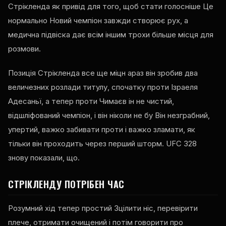
Стрікленда як привід для того, щоб стати голосніше Це
нормально Новий чемпіон завжди створює рух, а
медична підвіска дає всім іншим трохи більше місця для
розмови.
Позиція Стрікленда все ще міцн араз він зробив два
величезних розлади титулу, спочатку проти Ізраеля
Адесаньї, а тепер проти Чимаєв ін не чистий,
відшліфований чемпіон, і він ніколи не бу Він незграбний,
упертий, важко забивати проти і важко зламати, як
тільки він проходить через перший шторм.
UFC
328
знову показали, що.
СТРІКЛЕНДУ ПОТРІБЕН ЧАС
Розумний хід тепер простий Зцілити ніс, перевірити
плече, отримати очищений і потім говорити про