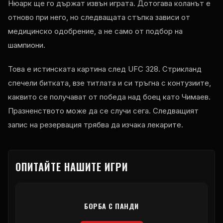
Нюарк ще го държат извън играта. Дотогава коланът е
отново при него, но следващата стъпка зависи от
медицинско одобрение, а не само от подбор на
шампиони.
Това е истинската картина след UFC 328. Стрикланд
спечели битката, взе титлата и си тръгна с контузиите,
каквито се получават от победа над боец ​​като Чимаев.
Празненството може да се случи сега. Следващият
запис на резервация трябва да изчака лекарите.
ОПИТАЙТЕ НАШИТЕ ИГРИ
БОРБА С ПАНДИ