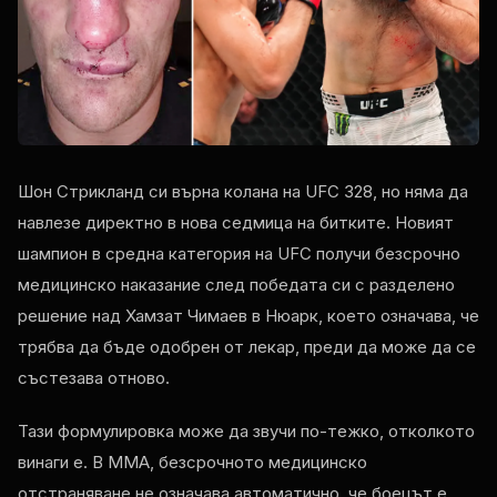
Шон Стрикланд си върна колана на UFC 328, но няма да
навлезе директно в нова седмица на битките. Новият
шампион в средна категория на UFC получи безсрочно
медицинско наказание след победата си с разделено
решение над Хамзат Чимаев в Нюарк, което означава, че
трябва да бъде одобрен от лекар, преди да може да се
състезава отново.
Тази формулировка може да звучи по-тежко, отколкото
винаги е. В ММА, безсрочното медицинско
отстраняване не означава автоматично, че боецът е