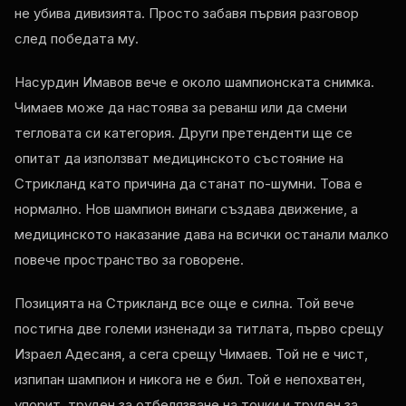
не убива дивизията. Просто забавя първия разговор
след победата му.
Насурдин Имавов вече е около шампионската снимка.
Чимаев може да настоява за реванш или да смени
тегловата си категория. Други претенденти ще се
опитат да използват медицинското състояние на
Стрикланд като причина да станат по-шумни. Това е
нормално. Нов шампион винаги създава движение, а
медицинското наказание дава на всички останали малко
повече пространство за говорене.
Позицията на Стрикланд все още е силна. Той вече
постигна две големи изненади за титлата, първо срещу
Израел Адесаня, а сега срещу Чимаев. Той не е чист,
изпипан шампион и никога не е бил. Той е непохватен,
упорит, труден за отбелязване на точки и труден за