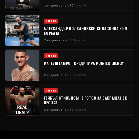
Фен център на UFC
Август 6
НОВИНИ
АЛЕКСАНДЪР ВОЛКАНОВСКИ СЕ НАСОЧВА КЪМ
БОРБАТА
Фен център на UFC
Август 6
НОВИНИ
МАТЕУШ ГАМРОТ КРЕДИТИРА POIRIER ENERGY
Фен център на UFC
Август 6
НОВИНИ
ГЕЙБЪЛ СТИВЪНСЪН Е ГОТОВ ЗА ЗАВРЪЩАНЕ В
UFC 331
Фен център на UFC
Август 6