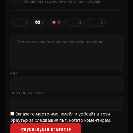
Споделете вашето мнение за тази история
????
????
????
0
0
0
0
0
ИМЕ *
ЕЛЕКТРОННА ПОЩА *
Запазете моето име, имейл и уебсайт в този
браузър за следващия път, когато коментирам.
ПУБЛИКУВАЙ КОМЕНТАР