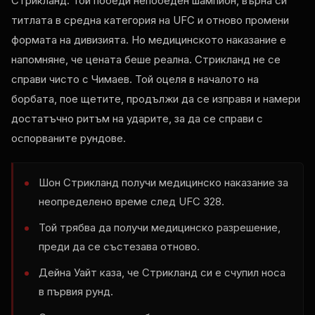
Стрикланд. Той победи непобеден шампион, върна си
титлата в средна категория на UFC и отново промени
формата на дивизията. Но медицинското наказание е
напомняне, че цената беше реална. Стрикланд не се
справи чисто с Чимаев. Той оцеля в началото на
борбата, пое щетите, продължи да се изправя и намери
достатъчно ритъм на ударите, за да се справи с
оспорваните рундове.
Шон Стрикланд получи медицинско наказание за
неопределено време след UFC 328.
Той трябва да получи медицинско разрешение,
преди да се състезава отново.
Дейна Уайт каза, че Стрикланд си е счупил носа
в първия рунд.