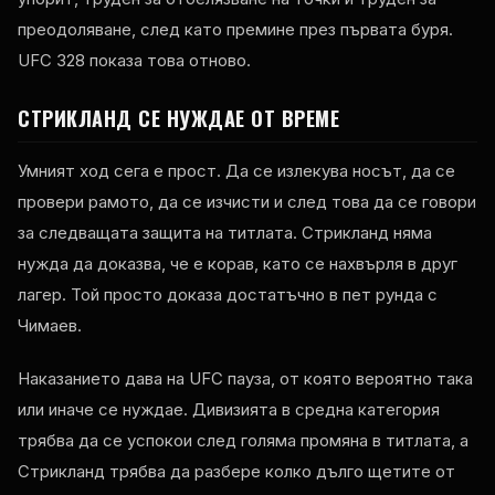
преодоляване, след като премине през първата буря.
UFC 328 показа това отново.
СТРИКЛАНД СЕ НУЖДАЕ ОТ ВРЕМЕ
Умният ход сега е прост. Да се ​​излекува носът, да се
провери рамото, да се изчисти и след това да се говори
за следващата защита на титлата. Стрикланд няма
нужда да доказва, че е корав, като се нахвърля в друг
лагер. Той просто доказа достатъчно в пет рунда с
Чимаев.
Наказанието дава на UFC пауза, от която вероятно така
или иначе се нуждае. Дивизията в средна категория
трябва да се успокои след голяма промяна в титлата, а
Стрикланд трябва да разбере колко дълго щетите от