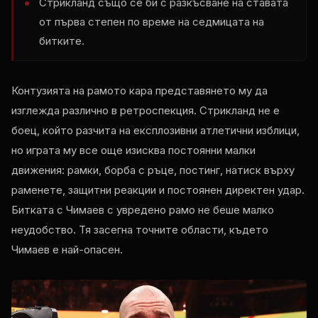
Стрикланд също се би с разкъсване на ставата
от първа степен по време на седмицата на
битките.
Контузията на рамото кара представянето му да
изглежда различно в ретроспекция. Стрикланд не е
боец, който разчита на експлозивни атлетични изблици,
но играта му все още изисква постоянни малки
движения: рамки, борба с ръце, постинг, натиск върху
раменете, защитни реакции и постоянен директен удар.
Битката с Чимаев с увредено рамо не беше малко
неудобство. Тя засегна точните области, където
Чимаев е най-опасен.