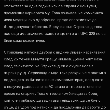
отсъствал за една година или се справя с контузия,
променяща кариерата му. Това означава, че комисията
иска медицинско одобрение, преди спортистът да
бъде допуснат обратно. В случая със Стрикланд това
все още има значение, защото щетите от UFC 328 не са
били само козметични.
Стрикланд напусна двубоя с видими лицеви наранявания
след 25 тежки минути срещу Чимаев. Дейна Уайт каза
след събитието, че Стрикланд си е счупил носа в
първия рунд. Стрикланд също така разкри, че е влязъл в
седмицата на битките вече компрометиран, след като
е получил разкъсване на АС става от първа степен по
време на спаринг. Това е тежка комбинация за боец,
който е трябвало да защитава тейкдауни, да се бие с
ръце, да удря под натиск и да продължава да работи до