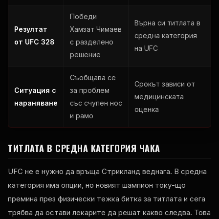
Победи
Върна си титлата в
Резултат
Хамзат Чимаев
средна категория
от UFC 328
с разделено
на UFC
решение
Съобщава се
Срокът зависи от
Ситуация с
за проблем
медицинската
нараняване
със счупен нос
оценка
и рамо
ТИТЛАТА В СРЕДНА КАТЕГОРИЯ ЧАКА
UFC не е нужно да връща Стрикланд веднага. В средна
категория има опции, но новият шампион току-що
премина през физически тежка битка за титлата и сега
трябва да остави лекарите да решат какво следва. Това