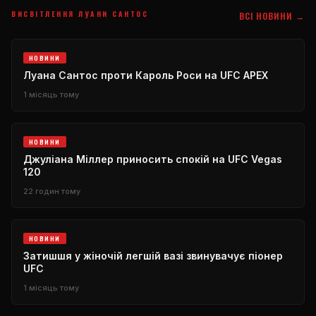
ВИСВІТЛЕННЯ ЛУАНИ САНТОС
ВСІ НОВИНИ →
НОВИНИ
Луана Сантос проти Кароль Роси на UFC APEX
1 місяць тому
НОВИНИ
Джуліана Міллер приносить спокій на UFC Vegas
120
22 годин тому
НОВИНИ
Затишшя у жіночій легшій вазі звинувачує піонер
UFC
1 місяць тому