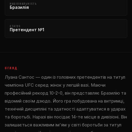
НАЦІОНАЛЬНІСТЬ
Бразилія
СТАТУС
Претендент №1
ОГЛЯД
Луана Сантос — один із головних претендентів на титул
чемпіона UFC серед жінок у легшій вазі. Маючи
професійний рекорд 10-2-0, він представляє Бразилію та
відомий своїм дзюдо. Його гра побудована на витримці,
технічній дисципліні та здатності адаптуватися в ударах
та боротьбі. Наразі він посідає 14-те місце в дивізіоні. Він
залишається важливим ім'ям у світі боротьби за титул