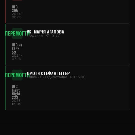
UFC
305
2024-
08-18
VS. МАРІЯ АГАПОВА
ПЕРЕМОГТИ
Подання · R1 · 3:27
UFC на
ESPN
59
2024-
07-13
ПРОТИ СТЕФАНІ ЕГГЕР
ПЕРЕМОГТИ
Рішення - Одностайне · R3 · 5:00
UFC
Fight
Night
233
2023-
12-09