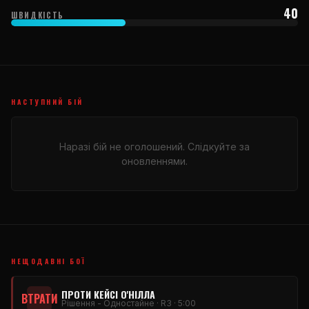
40
ШВИДКІСТЬ
НАСТУПНИЙ БІЙ
Наразі бій не оголошений. Слідкуйте за
оновленнями.
НЕЩОДАВНІ БОЇ
ПРОТИ КЕЙСІ О'НІЛЛА
ВТРАТИ
Рішення - Одностайне · R3 · 5:00