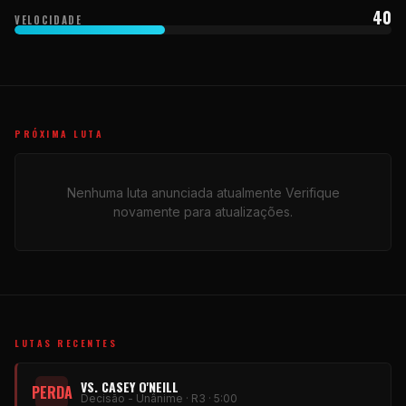
40
VELOCIDADE
PRÓXIMA LUTA
Nenhuma luta anunciada atualmente Verifique
novamente para atualizações.
LUTAS RECENTES
VS. CASEY O'NEILL
PERDA
Decisão - Unânime · R3 · 5:00