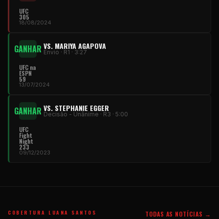
UFC
305
18/08/2024
VS. MARIYA AGAPOVA
GANHAR
Envio · R1 · 3:27
UFC
na
ESPN
59
13/07/2024
VS. STEPHANIE EGGER
GANHAR
Decisão - Unânime · R3 · 5:00
UFC
Fight
Night
233
09/12/2023
COBERTURA LUANA SANTOS
TODAS AS NOTÍCIAS →