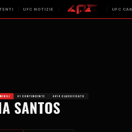
TENTI
UFC
NOTIZIE
UFC
CAM
MINILI
#1 CONTENDENTE
##14 CLASSIFICATO
NA SANTOS