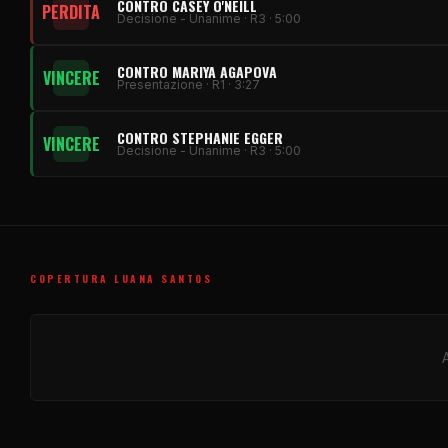
CONTRO CASEY O'NEILL
PERDITA
Decisione - Unanime · R3 · 5:00
CONTRO MARIYA AGAPOVA
VINCERE
Presentazione · R1 · 3:27
CONTRO STEPHANIE EGGER
VINCERE
Decisione - Unanime · R3 · 5:00
COPERTURA LUANA SANTOS