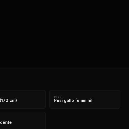
E
PESO
 (170 cm)
Pesi gallo femminili
ndente