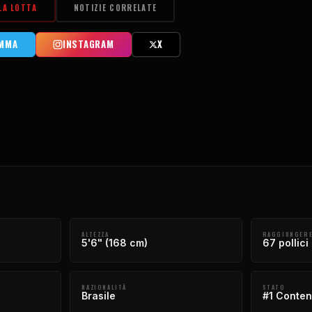
LA LOTTA
NOTIZIE CORRELATE
AMMA
INSTAGRAM
X
ALTEZZA
RAGGIUNGER
5'6" (168 cm)
67 pollici
NAZIONALITÀ
STATO
Brasile
#1 Conte