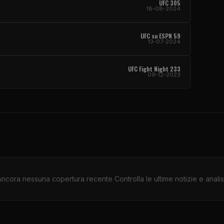
UFC
305
18-08-2024
UFC
su ESPN 59
13-07-2024
UFC Fight Night
233
09-12-2023
Ancora nessuna copertura recente Controlla le ultime notizie e analisi