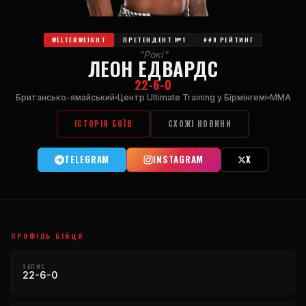
WELTERWEIGHT
ПРЕТЕНДЕНТ №1
##8 РЕЙТИНГ
"Рокі"
ЛЕОН ЕДВАРДС
22-6-0
Британсько-ямайський
Центр Ultimate Training у Бірмінгемі
MMA
ІСТОРІЯ БОЇВ
СХОЖІ НОВИНИ
TELEGRAM
INSTAGRAM
X
ПРОФІЛЬ БІЙЦЯ
ЗАПИС
22-6-0