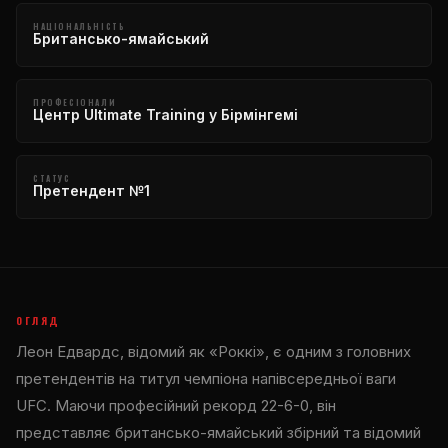
НАЦІОНАЛЬНІСТЬ
Британсько-ямайський
ПРОФЕСІОНАЛИ
Центр Ultimate Training у Бірмінгемі
СТАТУС
Претендент №1
ОГЛЯД
Леон Едвардс, відомий як «Роккі», є одним з головних
претендентів на титул чемпіона напівсередньої ваги
UFC. Маючи професійний рекорд 22-6-0, він
представляє британсько-ямайський збірний та відомий