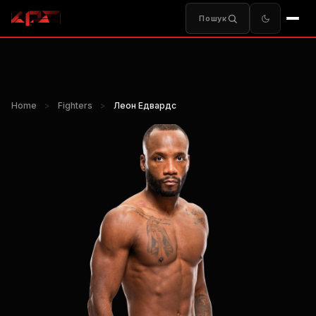
Пошук
Home
>
Fighters
>
Леон Едвардс