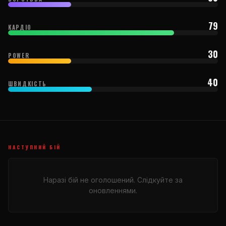
79
КАРДІО
30
POWER
40
ШВИДКІСТЬ
НАСТУПНИЙ БІЙ
Наразі бій не оголошений. Слідкуйте за
оновленнями.