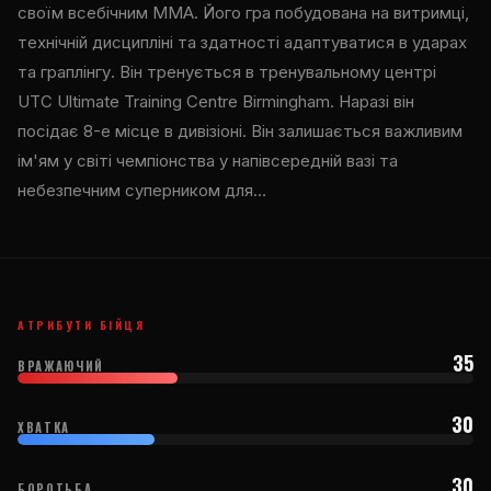
своїм всебічним MMA. Його гра побудована на витримці,
технічній дисципліні та здатності адаптуватися в ударах
та граплінгу. Він тренується в тренувальному центрі
UTC Ultimate Training Centre Birmingham. Наразі він
посідає 8-е місце в дивізіоні. Він залишається важливим
ім'ям у світі чемпіонства у напівсередній вазі та
небезпечним суперником для…
АТРИБУТИ БІЙЦЯ
35
ВРАЖАЮЧИЙ
30
ХВАТКА
30
БОРОТЬБА