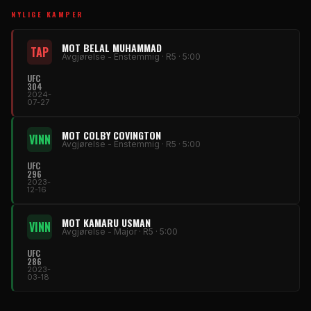
NYLIGE KAMPER
MOT BELAL MUHAMMAD
TAP
Avgjørelse - Enstemmig · R5 · 5:00
UFC
304
2024-
07-27
MOT COLBY COVINGTON
VINN
Avgjørelse - Enstemmig · R5 · 5:00
UFC
296
2023-
12-16
MOT KAMARU USMAN
VINN
Avgjørelse - Major · R5 · 5:00
UFC
286
2023-
03-18