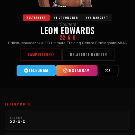
WELTERVEKT
#1-UTFORDRER
##8 RANGERT
"Steinete"
LEON EDWARDS
22-6-0
Britisk-jamaicansk
UTC Ultimate Training Centre Birmingham
MMA
KAMPHISTORIE
RELATERTE NYHETER
TELEGRAM
INSTAGRAM
X
JAGERPROFIL
RECORD
22-6-0