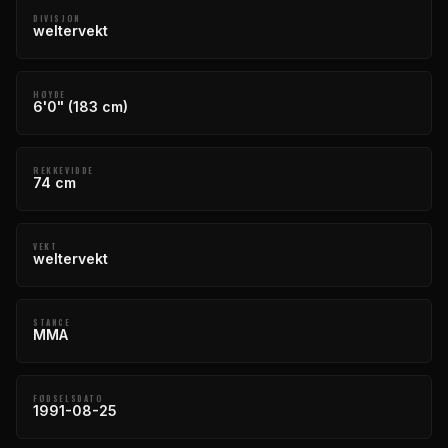
DIVISJON
weltervekt
HØYDE
6'0" (183 cm)
REKKEVIDDE
74 cm
VEKT
weltervekt
STANCE
MMA
FØDSELSDATO
1991-08-25