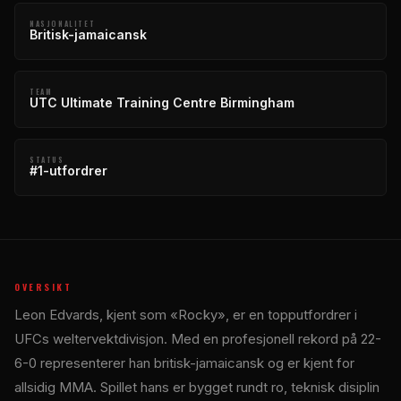
NASJONALITET
Britisk-jamaicansk
TEAM
UTC Ultimate Training Centre Birmingham
STATUS
#1-utfordrer
OVERSIKT
Leon Edvards, kjent som «Rocky», er en topputfordrer i
UFCs weltervektdivisjon. Med en profesjonell rekord på 22-
6-0 representerer han britisk-jamaicansk og er kjent for
allsidig MMA. Spillet hans er bygget rundt ro, teknisk disiplin