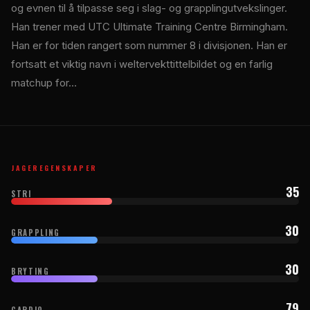
og evnen til å tilpasse seg i slag- og grapplingutvekslinger.
Han trener med UTC Ultimate Training Centre Birmingham.
Han er for tiden rangert som nummer 8 i divisjonen. Han er
fortsatt et viktig navn i weltervekttittelbildet og en farlig
matchup for…
JAGEREGENSKAPER
35
STRI
30
GRAPPLING
30
BRYTING
79
CARDIO