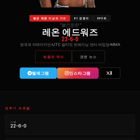
평균 체중 이상의 기수
#1 경쟁자
##8위
"불안정한"
레온 에드워즈
22-6-0
영국계 자메이카인
UTC 얼티밋 트레이닝 센터 버밍엄
MMA
싸움의 역사
관련 뉴스
텔레그램
인스타그램
X
전투기 프로필
기록
22-6-0