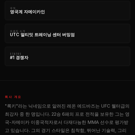
국적
영국계 자메이카인
의료진 소개
UTC 얼티밋 트레이닝 센터 버밍엄
STATUS
#1 경쟁자
회사 개요
"록키"라는 닉네임으로 알려진 레온 에드바즈는 UFC 웰터급의
최강자 중 한 명입니다. 22승 6패의 프로 전적을 보유한 그는 영
국-자메이카 이중국적자로서 다재다능한 MMA 선수로 평가받
고 있습니다. 그의 경기 스타일은 침착함, 뛰어난 기술력, 그리