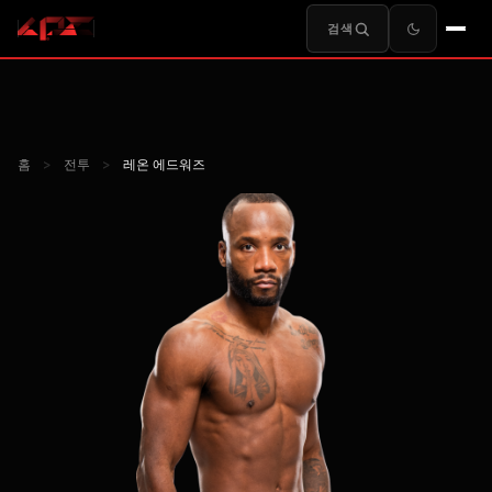
검색
홈
>
전투
>
레온 에드워즈