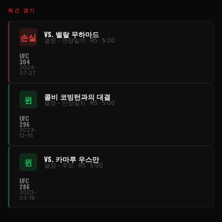
최근 경기
VS. 벨랄 무하마드
손실
결정 - 만장일치 · R5 · 5:00
UFC
304
2024-
07-27
콜비 코빙턴과의 대결
윈
결정 - 만장일치 · R5 · 5:00
UFC
296
2023-
12-16
VS. 카마루 우스만
윈
결정 - 주요 · R5 · 5:00
UFC
286
2023-
03-18