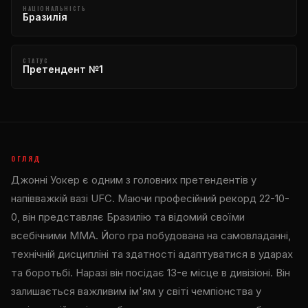
НАЦІОНАЛЬНІСТЬ
Бразилія
СТАТУС
Претендент №1
ОГЛЯД
Джонні Уокер є одним з головних претендентів у
напівважкій вазі UFC. Маючи професійний рекорд 22-10-
0, він представляє Бразилію та відомий своїми
всебічними MMA. Його гра побудована на самовладанні,
технічній дисципліні та здатності адаптуватися в ударах
та боротьбі. Наразі він посідає 13-е місце в дивізіоні. Він
залишається важливим ім'ям у світі чемпіонства у