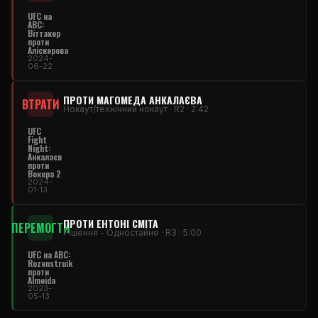
UFC на
ABC:
Віттакер
проти
Аліскерова
2024-
06-22
ПРОТИ МАГОМЕДА АНКАЛАЄВА
ВТРАТИ
Нокаут/технічний нокаут · R2 · 2:42
UFC
Fight
Night:
Анкалаєв
проти
Вокера 2
2024-
01-13
ПРОТИ ЕНТОНІ СМІТА
ПЕРЕМОГТИ
Рішення - Одностайне · R3 · 5:00
UFC на ABC:
Rozenstruik
проти
Almeida
2023-
05-13