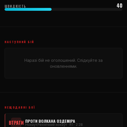
40
ШВИДКІСТЬ
НАСТУПНИЙ БІЙ
Наразі бій не оголошений. Слідкуйте за
оновленнями.
НЕЩОДАВНІ БОЇ
ПРОТИ ВОЛКАНА ОЗДЕМІРА
ВТРАТИ
Нокаут/технічний нокаут · R1 · 2:28