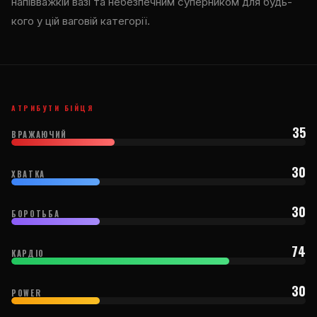
напівважкій вазі та небезпечним суперником для будь-
кого у цій ваговій категорії.
АТРИБУТИ БІЙЦЯ
35
ВРАЖАЮЧИЙ
30
ХВАТКА
30
БОРОТЬБА
74
КАРДІО
30
POWER