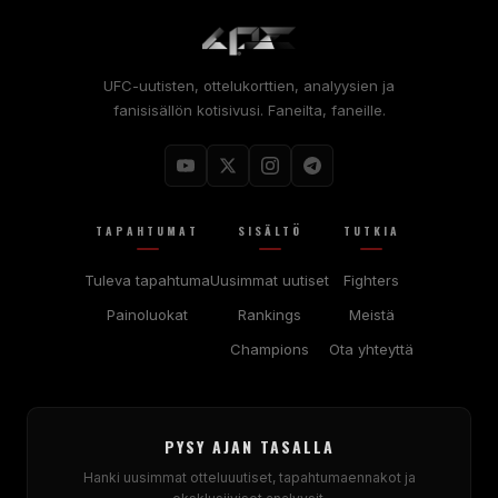
UFC-uutisten, ottelukorttien, analyysien ja
fanisisällön kotisivusi. Faneilta, faneille.
TAPAHTUMAT
SISÄLTÖ
TUTKIA
Tuleva tapahtuma
Uusimmat uutiset
Fighters
Painoluokat
Rankings
Meistä
Champions
Ota yhteyttä
PYSY AJAN TASALLA
Hanki uusimmat otteluuutiset, tapahtumaennakot ja