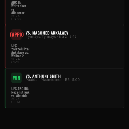
ABC:llä:
Whittaker
vs.
Aliskerov
2024-
06-22
VS. MAGOMED ANKALAEV
TAPPIO
Tyrmäys/Tyrmäys · Erä 2 · 2:42
UFC-
taisteluilta:
Ankalaev vs.
Walker 2
2024-
01-13
VS. ANTHONY SMITH
WIN
Päätös - Yksimielinen · R3 · 5:00
UFC ABC:llä:
Rozenstruik
vs. Almeida
2023-
05-13