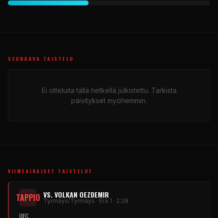
SEURAAVA TAISTELU
Ei otteluita tällä hetkellä julkistettu. Tarkista
päivitykset myöhemmin.
VIIMEAIKAISET TAISTELUT
VS. VOLKAN OEZDEMIR
TAPPIO
Tyrmäys/Tyrmäys · Erä 1 · 2:28
UFC