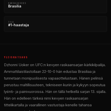
KANSALAISUUS
Brasilia
TILA
#1-haastaja
YLEISKATSAUS
Dzhonni Uoker on UFC:n kevyen raskaansarjan kärkikilpailija.
Ammattilaistilastollaan 22-10-0 hän edustaa Brasiliaa ja
tunnetaan monipuolisesta vapaaottelustaan. Hänen pelinsä
perustuu maltillisuuteen, tekniseen kuriin ja kykyyn sopeutua
lyönti- ja painivuoroissa. Hän on tällä hetkellä sarjan 13. sijalla.
Hän on edelleen tärkeä nimi kevyen raskaansarjan
tittelikartalla ja vaarallinen vastustaja kenelle tahansa