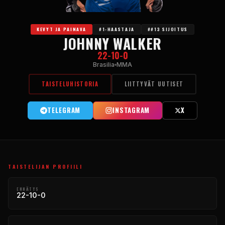
KEVYT JA PAINAVA
#1-HAASTAJA
##13 SIJOITUS
JOHNNY WALKER
22-10-0
Brasilia
MMA
TAISTELUHISTORIA
LIITTYVÄT UUTISET
TELEGRAM
INSTAGRAM
X
TAISTELIJAN PROFIILI
ENNÄTYS
22-10-0