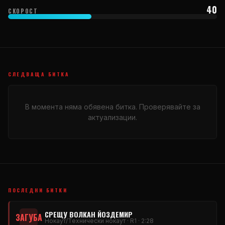
40
СКОРОСТ
СЛЕДВАЩА БИТКА
В момента няма обявена битка. Проверявайте за
актуализации.
ПОСЛЕДНИ БИТКИ
СРЕЩУ ВОЛКАН ЙОЗДЕМИР
ЗАГУБА
Нокаут/Технически нокаут · R1 · 2:28