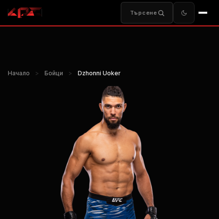
Търсене
Начало
>
Бойци
>
Dzhonni Uoker