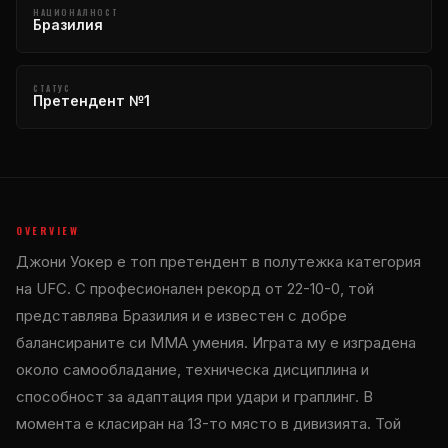
НАЦИОНАЛНОСТ
Бразилия
СТАТУС
Претендент №1
OVERVIEW
Джони Уокер е топ претендент в полутежка категория
на UFC. С професионален рекорд от 22-10-0, той
представлява Бразилия и е известен с добре
балансираните си MMA умения. Играта му е изградена
около самообладание, техническа дисциплина и
способност за адаптация при удари и граплинг. В
момента е класиран на 13-то място в дивизията. Той