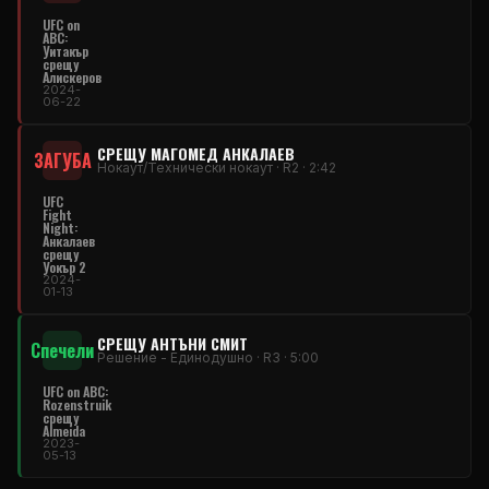
UFC on
ABC:
Уитакър
срещу
Алискеров
2024-
06-22
СРЕЩУ МАГОМЕД АНКАЛАЕВ
ЗАГУБА
Нокаут/Технически нокаут · R2 · 2:42
UFC
Fight
Night:
Анкалаев
срещу
Уокър 2
2024-
01-13
СРЕЩУ АНТЪНИ СМИТ
Спечели
Решение - Единодушно · R3 · 5:00
UFC on ABC:
Rozenstruik
срещу
Almeida
2023-
05-13