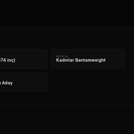
AĞIRLIK
174 inç)
Kadınlar Bantamweight
ı Aday