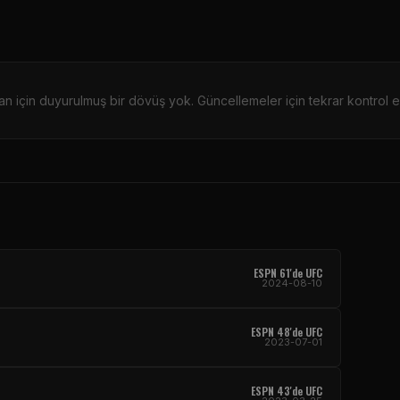
an için duyurulmuş bir dövüş yok. Güncellemeler için tekrar kontrol e
ESPN 61'de UFC
2024-08-10
ESPN 48'de UFC
2023-07-01
ESPN 43'de UFC