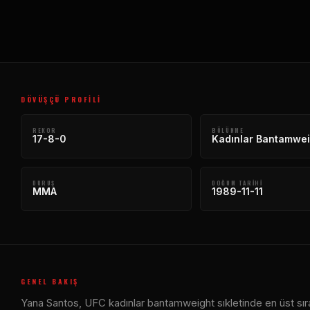
DÖVÜŞÇÜ PROFILI
REKOR
BÖLÜNME
17-8-0
Kadınlar Bantamwei
DURUŞ
DOĞUM TARIHI
MMA
1989-11-11
GENEL BAKIŞ
Yana Santos, UFC kadınlar bantamweight sıkletinde en üst sıra