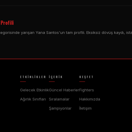
Profili
gorisinde yarışan Yana Santos'un tam profili. Eksiksiz dövüş kaydı, istat
ETKINLIKLER
İÇERIK
KEŞFET
Gelecek Etkinlik
Güncel Haberler
Fighters
Ağırlık Sınıfları
Sıralamalar
Hakkımızda
Şampiyonlar
İletişim