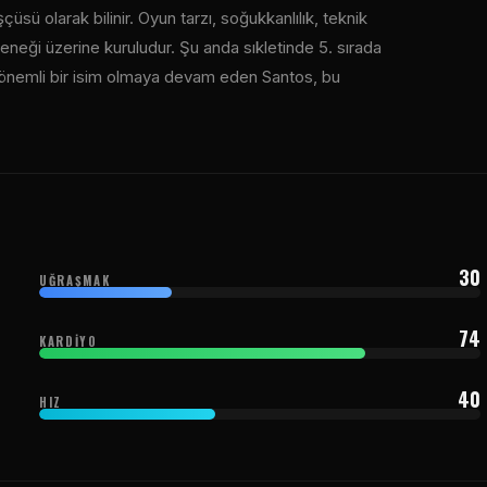
ü olarak bilinir. Oyun tarzı, soğukkanlılık, teknik
neği üzerine kuruludur. Şu anda sıkletinde 5. sırada
 önemli bir isim olmaya devam eden Santos, bu
30
UĞRAŞMAK
74
KARDIYO
40
HIZ