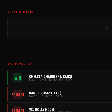
SONRAKI DÖVÜŞ
Şu 
SON KAVGALAR
CHELSEA CHANDLER'A KARŞI
WIN
Karar - Oy Birliğiyle · R3 · 5:00
KAROL ROSA'YA KARŞI
ZARARI
Karar - Bölünme · R3 · 5:00
VS. HOLLY HOLM
ZARARI