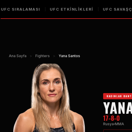
UFC SIRALAMASI
UFC ETKINLIKLERI
UFC SAVAŞÇ
Ana Sayfa
>
Fighters
>
Yana Santos
KADINLAR BAN
YAN
17-8-0
Rusya
MMA