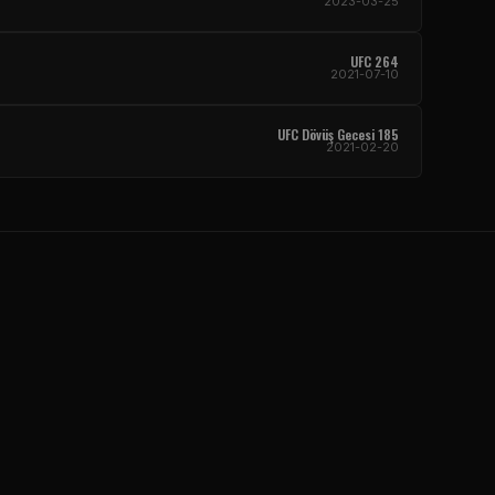
2023-03-25
UFC 264
2021-07-10
UFC Dövüş Gecesi 185
2021-02-20