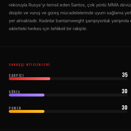
rekoruyla Rusya'yı temsil eden Santos, çok yönlü MMA dövüşçüs
disiplin ve vuruş ve güreş mücadelelerinde uyum sağlama yete
yer almaktadır. Kadınlar bantamweight şampiyonluk yarışında
sıkletteki herkes için tehlikeli bir rakiptir.
SAVAŞÇI NITELIKLERI
35
ÇARPICI
30
GÜREŞ
30
POWER