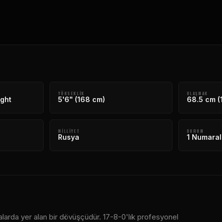
YÜKSEKLIK
ULAŞMAK
ght
5'6" (168 cm)
68.5 cm (
MILLIYET
DURUM
Rusya
1 Numaral
larda yer alan bir dövüşçüdür. 17-8-0'lık profesyonel