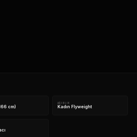
AĞIRLIK
(166 cm)
Kadın Flyweight
acı