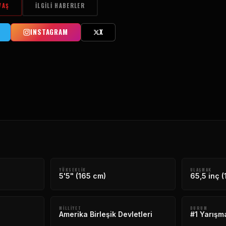
VAŞ
İLGILI HABERLER
INSTAGRAM
X
YÜKSEKLIK
ULAŞMAK
5'5" (165 cm)
65,5 inç 
MILLIYET
DURUM
Amerika Birleşik Devletleri
#1 Yarışm