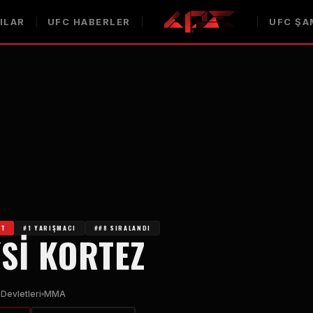
ILAR
UFC
HABERLER
UFC
ŞA
HT
#1 YARIŞMACI
##8 SIRALANDI
SI KORTEZ
 Devletleri
MMA