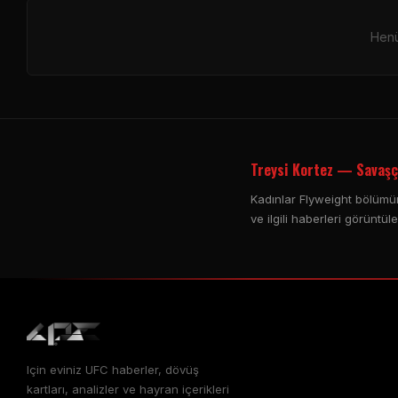
Henü
Treysi Kortez — Savaşçı
Kadınlar Flyweight bölümün
ve ilgili haberleri görüntüle
Için eviniz
UFC
haberler, dövüş
kartları, analizler ve hayran içerikleri