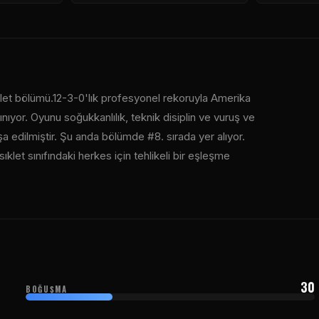
klet bölümü.12-3-0'lık profesyonel rekoruyla Amerika
nıyor. Oyunu soğukkanlılık, teknik disiplin ve vuruş ve
edilmiştir. Şu anda bölümde #8. sırada yer alıyor.
klet sınıfındaki herkes için tehlikeli bir eşleşme
30
BOĞUŞMA