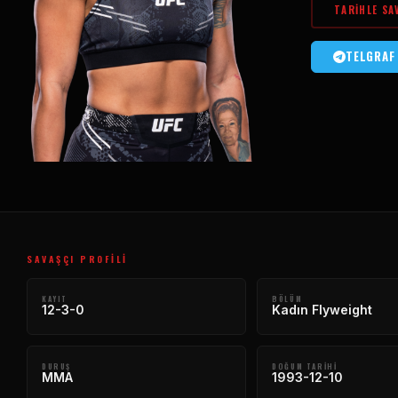
TARIHLE SA
TELGRAF
SAVAŞÇI PROFILI
KAYIT
BÖLÜM
12-3-0
Kadın Flyweight
DURUŞ
DOĞUM TARIHI
MMA
1993-12-10