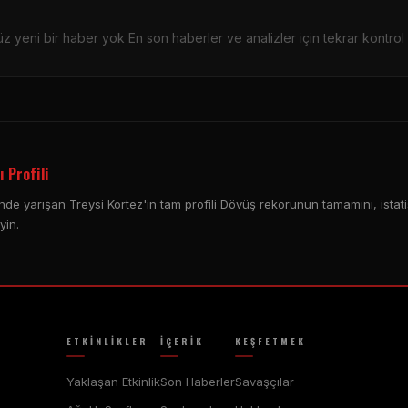
z yeni bir haber yok En son haberler ve analizler için tekrar kontrol 
 Profili
de yarışan Treysi Kortez'in tam profili Dövüş rekorunun tamamını, istatis
yin.
ETKINLIKLER
İÇERIK
KEŞFETMEK
Yaklaşan Etkinlik
Son Haberler
Savaşçılar