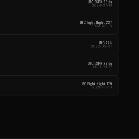
UFC
ESPN 59'da
2024-07-13
UFC Fight Night
227
2023-09-16
UFC
274
2022-05-07
UFC
ESPN 22'de
2021-04-17
UFC Fight Night
179
2020-10-10