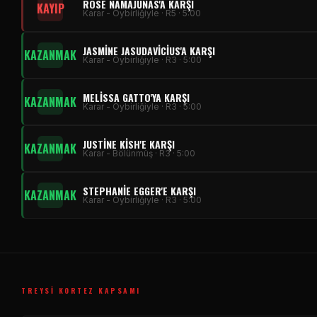
ROSE NAMAJUNAS'A KARŞI
KAYIP
Karar - Oybirliğiyle · R5 · 5:00
JASMINE JASUDAVICIUS'A KARŞI
KAZANMAK
Karar - Oybirliğiyle · R3 · 5:00
MELISSA GATTO'YA KARŞI
KAZANMAK
Karar - Oybirliğiyle · R3 · 5:00
JUSTINE KISH'E KARŞI
KAZANMAK
Karar - Bölünmüş · R3 · 5:00
STEPHANIE EGGER'E KARŞI
KAZANMAK
Karar - Oybirliğiyle · R3 · 5:00
TREYSI KORTEZ KAPSAMI