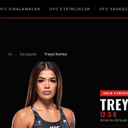
UFC
SIRALAMALAR
UFC
ETKINLIKLER
UFC
SAVAŞÇ
Ev
¡
Savaşçılar
¡
Treysi Kortez
KADIN FLYWEIG
TREY
12-3-0
Amerika Birleşik