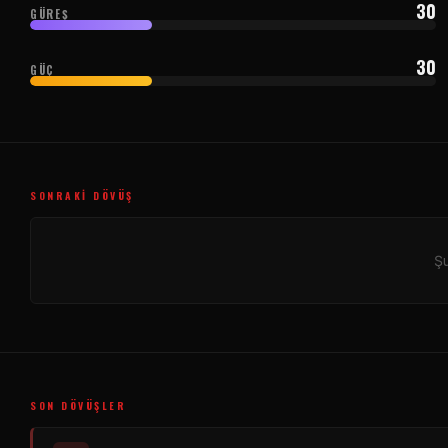
30
GÜREŞ
30
GÜÇ
SONRAKI DÖVÜŞ
Şu
SON DÖVÜŞLER