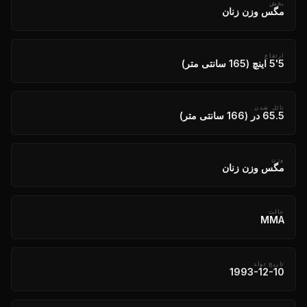
بخش
مگس وزن زنان
ارتفاع
5'5 اینچ (165 سانتی متر)
نائل شدن
65.5 در (166 سانتی متر)
وزن
مگس وزن زنان
حالت
MMA
تاریخ تولد
1993-12-10