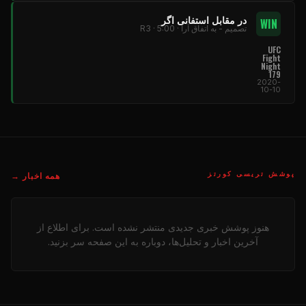
در مقابل استفانی اگر
WIN
تصمیم - به اتفاق آرا · R3 · 5:00
UFC
Fight
Night
179
2020-
10-10
پوشش تریسی کورتز
همه اخبار →
هنوز پوشش خبری جدیدی منتشر نشده است. برای اطلاع از
آخرین اخبار و تحلیل‌ها، دوباره به این صفحه سر بزنید.