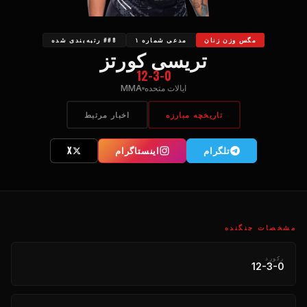
مگس وزن زنان
مدعی شماره ۱
##8 رتبه‌بندی شده
تریسی کورتز
12-3-0
ایالات متحده
MMA
تاریخچه مبارزه
اخبار مرتبط
تلگرام
اینستاگرام
X
مشخصات جنگنده
رکورد
12-3-0