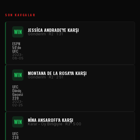
SON KAVGALAR
JESSICA ANDRADE'YE KARŞI
WIN
Gönderim · R2 · 1:31
ESPN
50'de
UFC
2023-
08-05
MONTANA DE LA ROSA'YA KARŞI
WIN
Gönderim · R2 · 2:51
UFC
Dövüş
Gecesi
220
2023-
02-25
NINA ANSAROFF'A KARŞI
WIN
Karar - Oy Birliğiyle · R3 · 5:00
UFC
238