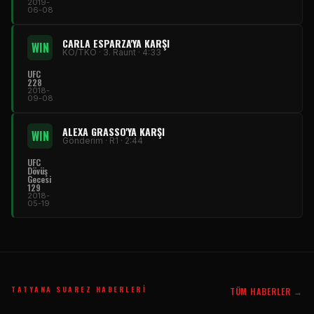
2019-
06-08
CARLA ESPARZA'YA KARŞI
WIN
KO/TKO · 3. Raunt · 4:33
UFC
228
2018-
09-08
ALEXA GRASSO'YA KARŞI
WIN
Gönderim · R1 · 2:44
UFC
Dövüş
Gecesi
129
2018-
05-19
TATYANA SUAREZ HABERLERI
TÜM HABERLER →