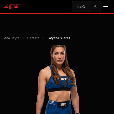
Ara
Ana Sayfa
>
Fighters
>
Tatyana Suarez