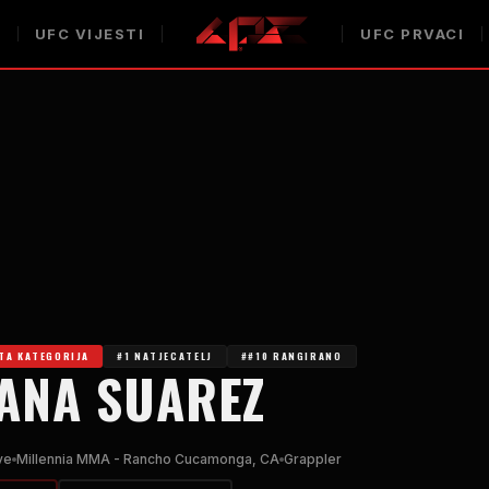
UFC
VIJESTI
UFC
PRVACI
TA KATEGORIJA
#1 NATJECATELJ
##10 RANGIRANO
ANA SUAREZ
ve
Millennia MMA - Rancho Cucamonga, CA
Grappler