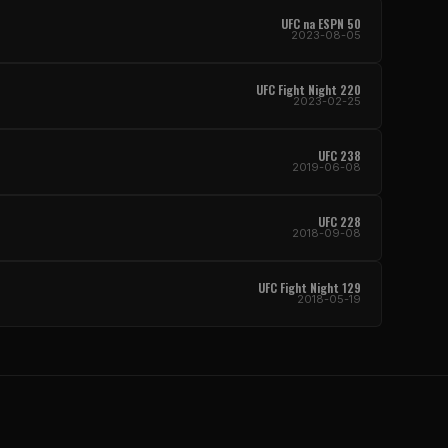
UFC
na ESPN 50
2023-08-05
UFC Fight Night
220
2023-02-25
UFC
238
2019-06-08
UFC
228
2018-09-08
UFC Fight Night
129
2018-05-19