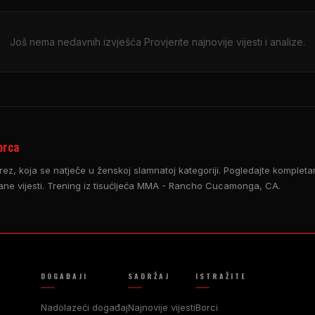
Još nema nedavnih izvješća Provjerite najnovije vijesti i analize.
orca
rez, koja se natječe u ženskoj slamnatoj kategoriji. Pogledajte kompletan
ne vijesti. Trening iz tisućljeća MMA - Rancho Cucamonga, CA.
DOGAĐAJI
SADRŽAJ
ISTRAŽITE
Nadolazeći događaj
Najnovije vijesti
Borci