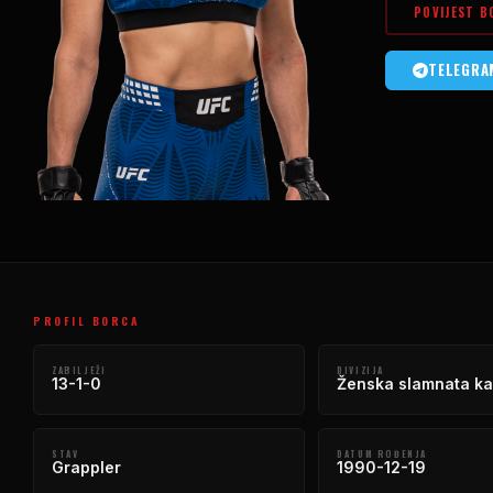
POVIJEST B
TELEGRA
PROFIL BORCA
ZABILJEŽI
DIVIZIJA
13-1-0
Ženska slamnata ka
STAV
DATUM ROĐENJA
Grappler
1990-12-19