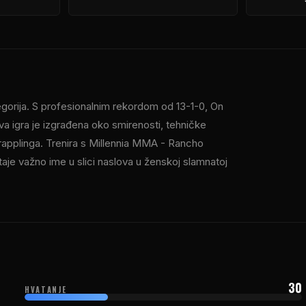
gorija. S profesionalnim rekordom od 13-1-0, On
va igra je izgrađena oko smirenosti, tehničke
rapplinga. Trenira s Millennia MMA - Rancho
taje važno ime u slici naslova u ženskoj slamnatoj
30
HVATANJE