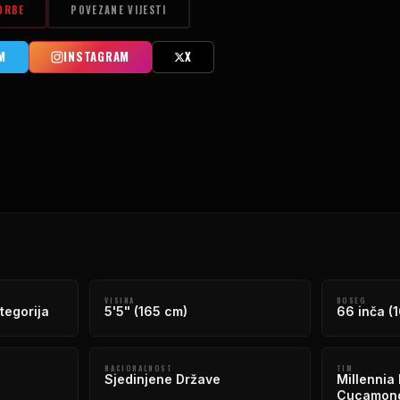
ORBE
POVEZANE VIJESTI
M
INSTAGRAM
X
VISINA
DOSEG
tegorija
5'5" (165 cm)
66 inča (
NACIONALNOST
TIM
Sjedinjene Države
Millennia
Cucamong