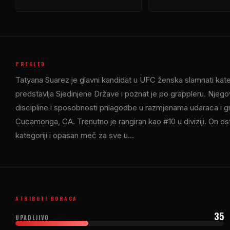
PREGLED
Tatyana Suarez je glavni kandidat u
UFC
ženska slamnati kate
predstavlja Sjedinjene Države i poznat je po grappleru. Njego
discipline i sposobnosti prilagodbe u razmjenama udaraca i g
Cucamonga, CA. Trenutno je rangiran kao #10 u diviziji. On os
kategoriji i opasan meč za sve u...
ATRIBUTI BORACA
35
UPADLJIVO