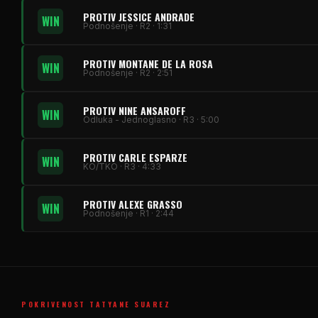
PROTIV JESSICE ANDRADE
WIN
Podnošenje · R2 · 1:31
PROTIV MONTANE DE LA ROSA
WIN
Podnošenje · R2 · 2:51
PROTIV NINE ANSAROFF
WIN
Odluka - Jednoglasno · R3 · 5:00
PROTIV CARLE ESPARZE
WIN
KO/TKO · R3 · 4:33
PROTIV ALEXE GRASSO
WIN
Podnošenje · R1 · 2:44
POKRIVENOST TATYANE SUAREZ