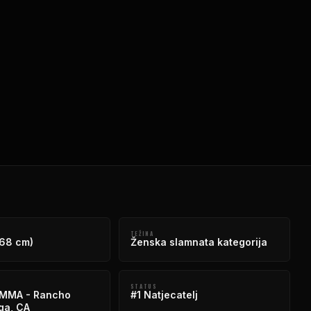
TEŽINA
168 cm)
Ženska slamnata kategorija
STATUS
 MMA - Rancho
#1 Natjecatelj
a, CA