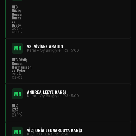
UFC
Dövüş
Gecesi:
Burns
vs.
Brady
2024-
09-07
VS. VIVIANE ARAUJO
WIN
Karar - Oy Birliğiyle · R3 · 5:00
UFC Dövüş
Gecesi:
Hermansson
vs. Pyfer
2024-
02-03
ANDREA LEE'YE KARŞI
WIN
Karar - Oy Birliğiyle · R3 · 5:00
UFC
292
2023-
08-19
VICTORIA LEONARDO'YA KARŞI
WIN
KO/TKO · 1. Raunt · 2:58