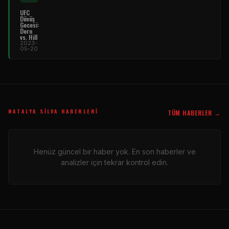
UFC
Dövüş
Gecesi:
Dern
vs. Hill
2023-
05-20
NATALYA SILVA HABERLERI
TÜM HABERLER →
Henüz güncel bir haber yok. En son haberler ve
analizler için tekrar kontrol edin.