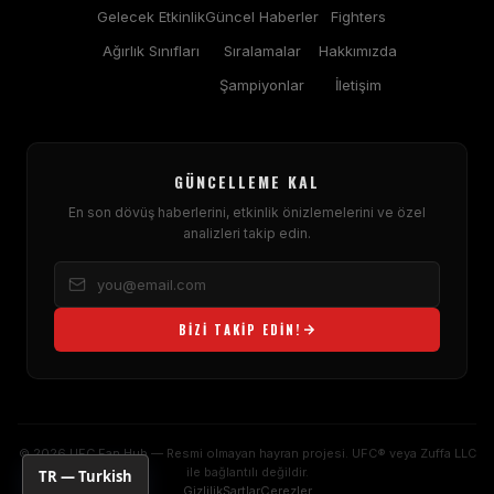
Gelecek Etkinlik
Güncel Haberler
Fighters
Ağırlık Sınıfları
Sıralamalar
Hakkımızda
Şampiyonlar
İletişim
GÜNCELLEME KAL
En son dövüş haberlerini, etkinlik önizlemelerini ve özel
analizleri takip edin.
BIZI TAKIP EDIN!
© 2026 UFC Fan Hub — Resmi olmayan hayran projesi. UFC® veya Zuffa LLC
ile bağlantılı değildir.
TR — Turkish
Gizlilik
Şartlar
Çerezler