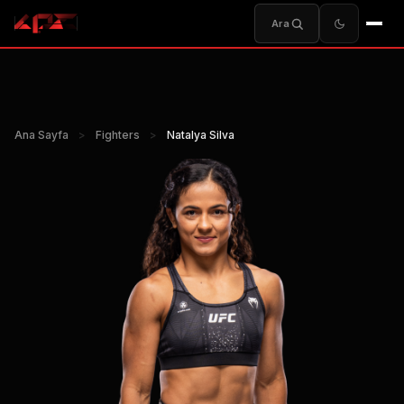
Ara
Ana Sayfa
>
Fighters
>
Natalya Silva