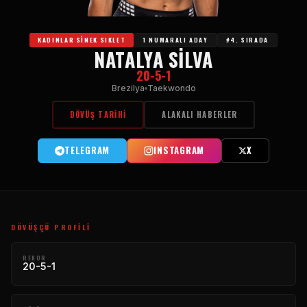
KADINLAR SINEK SIKLET
1 NUMARALI ADAY
#4. SIRADA
NATALYA SILVA
20-5-1
Brezilya
Taekwondo
DÖVÜŞ TARIHI
ALAKALI HABERLER
TELEGRAM
INSTAGRAM
X
DÖVÜŞÇÜ PROFILI
REKOR
20-5-1