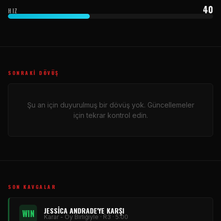
40
HIZ
SONRAKI DÖVÜŞ
Şu an için duyurulmuş bir dövüş yok. Güncellemeler
için tekrar kontrol edin.
SON KAVGALAR
JESSICA ANDRADE'YE KARŞI
WIN
Karar - Oy Birliğiyle · R3 · 5:00