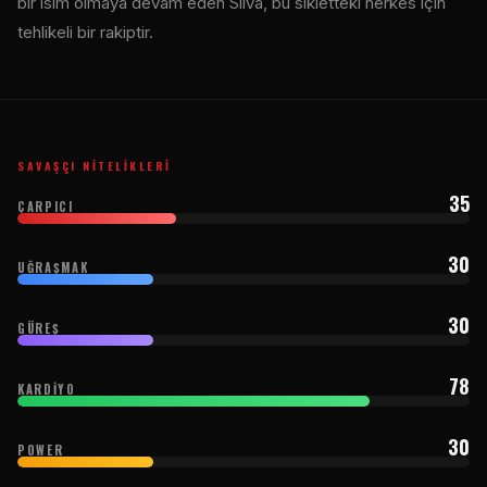
bir isim olmaya devam eden Silva, bu sıkletteki herkes için
tehlikeli bir rakiptir.
SAVAŞÇI NITELIKLERI
35
ÇARPICI
30
UĞRAŞMAK
30
GÜREŞ
78
KARDIYO
30
POWER