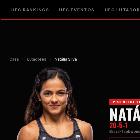
UFC
RANKINGS
UFC
EVENTOS
UFC
LUTADOR
Casa
›
Lutadores
›
Natália Silva
PESO MOSCA FE
NATÁ
20-5-1
Brasil
Taekwon