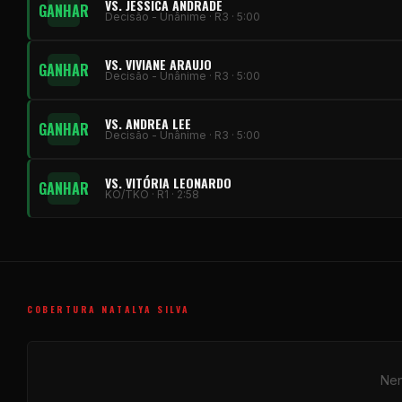
VS. JÉSSICA ANDRADE
GANHAR
Decisão - Unânime · R3 · 5:00
VS. VIVIANE ARAUJO
GANHAR
Decisão - Unânime · R3 · 5:00
VS. ANDREA LEE
GANHAR
Decisão - Unânime · R3 · 5:00
VS. VITÓRIA LEONARDO
GANHAR
KO/TKO · R1 · 2:58
COBERTURA NATALYA SILVA
Nen