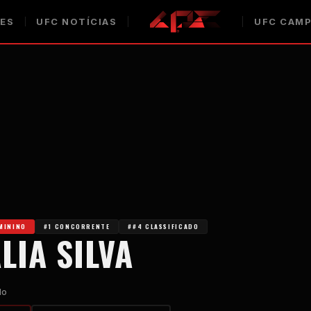
ES
UFC
NOTÍCIAS
UFC
CAMP
MININO
#1 CONCORRENTE
##4 CLASSIFICADO
LIA SILVA
do