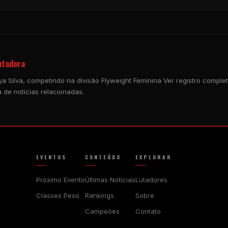
Lutadora
ya Silva, competindo na divisão Flyweight Feminina Ver registro completo
 de notícias relacionadas.
EVENTOS
CONTEÚDO
EXPLORAR
Próximo Evento
Últimas Notícias
Lutadores
Classes Peso
Rankings
Sobre
Campeões
Contato