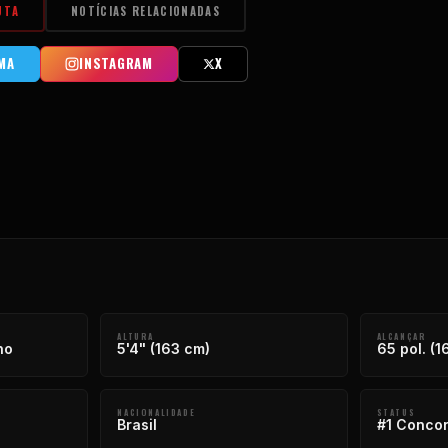
UTA
NOTÍCIAS RELACIONADAS
MA
INSTAGRAM
X
ALTURA
ALCANÇAR
no
5'4" (163 cm)
65 pol. (1
NACIONALIDADE
STATUS
Brasil
#1 Concor