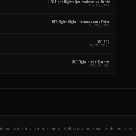
UFC Fight Night
: Queimaduras vs. Brady
07/09/2024
UFC Fight Night
: Hermansson x Pyfer
03/02/2024
UFC
292
19/08/2023
UFC Fight Night
: Dern vs
2023-05-20
huma cobertura recente ainda. Volte para as últimas notícias e análi