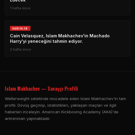
1 hafta önce
HABERLER
Cain Velasquez, Islam Makhachev'in Machado
Harry'yi yeneceğini tahmin ediyor.
2 hafta önce
Islam Makhachev — Savaşçı Profili
Welterweight sıkletinde mücadele eden Islam Makhachev'in tam
profili. Dövüş geçmişi, istatistikleri, yaklaşan maçları ve ilgili
haberleri inceleyin. American Kickboxing Academy (AKA)'de
antrenman yapmaktadır.