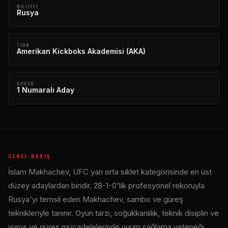
MILLIYET
Rusya
TEAM
Amerikan Kickboks Akademisi (AKA)
DURUM
1 Numaralı Aday
GENEL BAKIŞ
İslam Makhachev, UFC yarı orta sıklet kategorisinde en üst
düzey adaylardan biridir. 28-1-0'lık profesyonel rekoruyla
Rusya'yı temsil eden Makhachev, sambo ve güreş
teknikleriyle tanınır. Oyun tarzı, soğukkanlılık, teknik disiplin ve
vuruş ve güreş mücadelelerinde uyum sağlama yeteneği