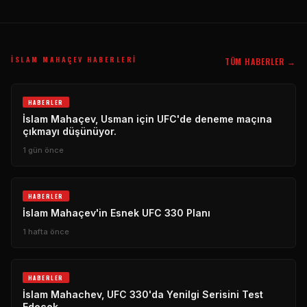
İSLAM MAHAÇEV HABERLERI
TÜM HABERLER →
HABERLER
İslam Mahaçev, Usman için UFC'de deneme maçına
çıkmayı düşünüyor.
1 gün önce
HABERLER
İslam Mahaçev'in Esnek UFC 330 Planı
1 hafta önce
HABERLER
İslam Mahachev, UFC 330'da Yenilgi Serisini Test
Edecek