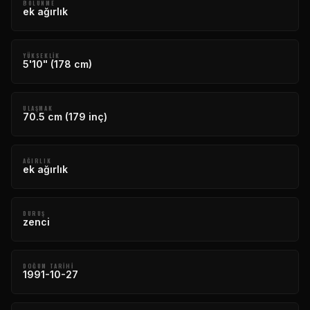
BÖLÜNME
ek ağırlık
YÜKSEKLIK
5'10" (178 cm)
ULAŞMAK
70.5 cm (179 inç)
AĞIRLIK
ek ağırlık
DURUŞ
zenci
DOĞUM TARIHI
1991-10-27