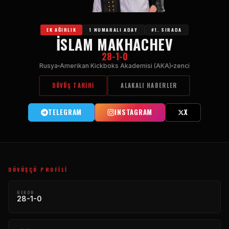
EK AĞIRLIK
1 NUMARALI ADAY
#1. SIRADA
İSLAM MAKHACHEV
28-1-0
Rusya
Amerikan Kickboks Akademisi (AKA)
zenci
DÖVÜŞ TARIHI
ALAKALI HABERLER
TELEGRAM
INSTAGRAM
X
DÖVÜŞÇÜ PROFILI
REKOR
28-1-0