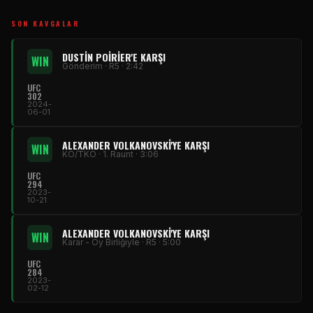
SON KAVGALAR
DUSTIN POIRIER'E KARŞI
WIN
Gönderim · R5 · 2:42
UFC
302
2024-
06-01
ALEXANDER VOLKANOVSKI'YE KARŞI
WIN
KO/TKO · 1. Raunt · 3:06
UFC
294
2023-
10-21
ALEXANDER VOLKANOVSKI'YE KARŞI
WIN
Karar - Oy Birliğiyle · R5 · 5:00
UFC
284
2023-
02-12