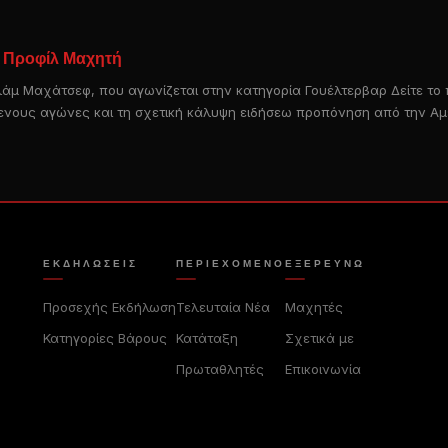
ς Προφίλ Μαχητή
σλάμ Μαχάτσεφ, που αγωνίζεται στην κατηγορία Γουέλτερβαρ Δείτε το
μενους αγώνες και τη σχετική κάλυψη ειδήσεω προπόνηση από την Αμ
ΕΚΔΗΛΏΣΕΙΣ
ΠΕΡΙΕΧΌΜΕΝΟ
ΕΞΕΡΕΥΝΏ
Προσεχής Εκδήλωση
Τελευταία Νέα
Μαχητές
Κατηγορίες Βάρους
Κατάταξη
Σχετικά με
Πρωταθλητές
Επικοινωνία