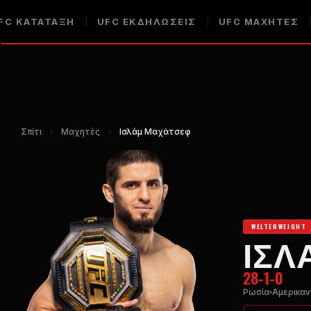
FC
ΚΑΤΆΤΑΞΗ
UFC
ΕΚΔΗΛΏΣΕΙΣ
UFC
ΜΑΧΗΤΈΣ
Σπίτι
♪
Μαχητές
♪
Ισλάμ Μαχάτσεφ
WELTERWEIGHT
ΙΣΛ
28-1-0
Ρωσία
Αμερικαν