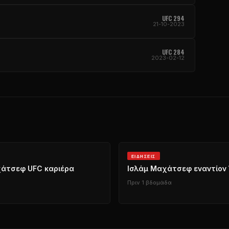
UFC
294
21-10-2023
UFC
284
2023-02-12
ΕΙΔΉΣΕΙΣ
χάτσεφ
UFC
καριέρα
Ισλάμ Μαχάτσεφ εναντίον 
Πριν 1 βδομάδα