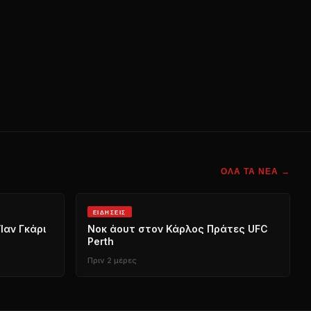
ΌΛΑ ΤΑ ΝΈΑ →
ΕΙΔΉΣΕΙΣ
Ίαν Γκάρι
Νοκ άουτ στον Κάρλος Πράτες
UFC
Perth
Πριν 2 μέρες