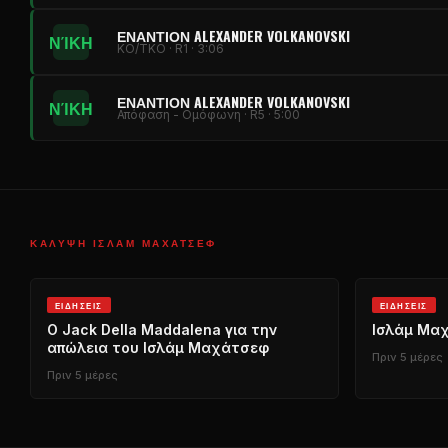
ΕΝΑΝΤΊΟΝ ALEXANDER VOLKANOVSKI
ΝΊΚΗ
KO/TKO · R1 · 3:06
ΕΝΑΝΤΊΟΝ ALEXANDER VOLKANOVSKI
ΝΊΚΗ
Απόφαση - Ομόφωνη · R5 · 5:00
ΚΆΛΥΨΗ ΙΣΛΆΜ ΜΑΧΆΤΣΕΦ
ΕΙΔΉΣΕΙΣ
ΕΙΔΉΣΕΙΣ
Ο Jack Della Maddalena για την
Ισλάμ Μα
απώλεια του Ισλάμ Μαχάτσεφ
Πριν 5 μέρες
Πριν 5 μέρες