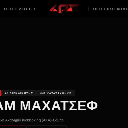
UFC
ΕΙΔΉΣΕΙΣ
UFC
ΠΡΩΤΑΘΛ
#1 ΔΙΕΚΔΙΚΗΤΉΣ
##1 ΚΑΤΑΤΆΧΘΗΚΕ
ΆΜ ΜΑΧΆΤΣΕΦ
ική Ακαδημία Kickboxing (AKA)
Σάμπο