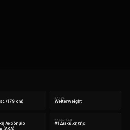
ΒΆΡΟΣ
σες (179 cm)
Welterweight
ΚΑΤΆΣΤΑΣΗ
κή Ακαδημία
#1 Διεκδικητής
g (AKA)