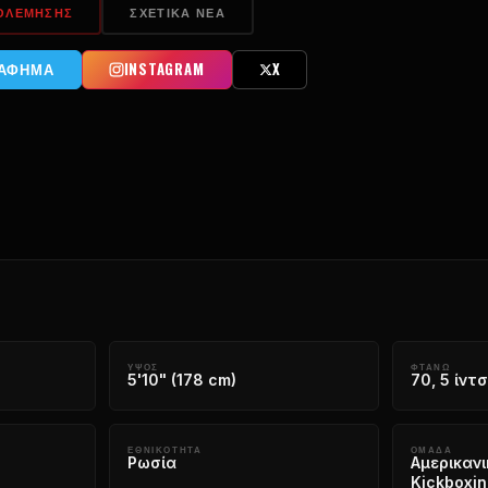
ΠΟΛΈΜΗΣΗΣ
ΣΧΕΤΙΚΆ ΝΈΑ
ΡΆΦΗΜΑ
INSTAGRAM
X
ΎΨΟΣ
ΦΤΆΝΩ
5'10" (178 cm)
70, 5 ίντ
ΕΘΝΙΚΌΤΗΤΑ
ΟΜΆΔΑ
Ρωσία
Αμερικανι
Kickboxin