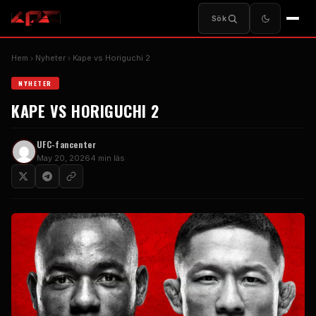
Sök
Hem
Nyheter
Kape vs Horiguchi 2
NYHETER
KAPE VS HORIGUCHI 2
UFC-fancenter
May 20, 2026
4 min läs