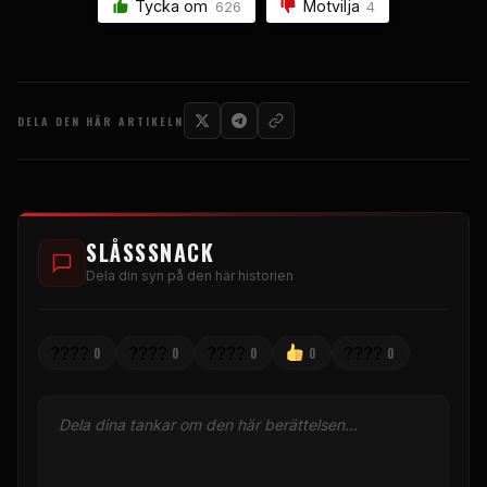
Tycka om
Motvilja
626
4
DELA DEN HÄR ARTIKELN
SLÅSSSNACK
Dela din syn på den här historien
????
????
????
????
0
0
0
0
0