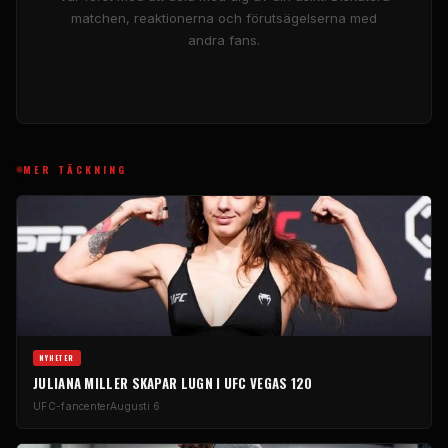
matchen, reaktionerna och förutsägelserna med
andra fans.
MER TÄCKNING
NYHETER
JULIANA MILLER SKAPAR LUGN I UFC VEGAS 120
UFC-fancenter
Augusti 6