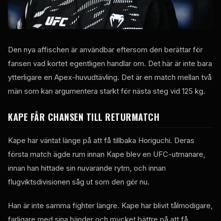
Den nya affischen är användbar eftersom den berättar för
fansen vad kortet egentligen handlar om. Det här är inte bara
ytterligare en Apex-huvudtävling. Det är en match mellan två
män som kan argumentera starkt för nästa steg vid 125 kg.
KAPE FÅR CHANSEN TILL RETURMATCH
Kape har väntat länge på att få tillbaka Horiguchi. Deras
första match ägde rum innan Kape blev en UFC-utmanare,
innan han hittade sin nuvarande rytm, och innan
flugviktsdivisionen såg ut som den gör nu.
Han är inte samma fighter längre. Kape har blivit tålmodigare,
farligare med sina händer och mycket bättre på att få