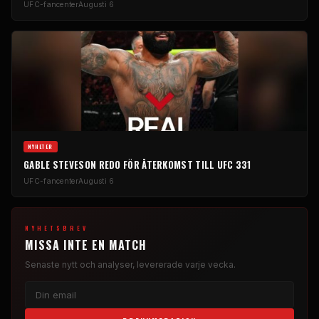
UFC-fancenter
Augusti 6
NYHETER
GABLE STEVESON REDO FÖR ÅTERKOMST TILL UFC 331
UFC-fancenter
Augusti 6
NYHETSBREV
MISSA INTE EN MATCH
Senaste nytt och analyser, levererade varje vecka.