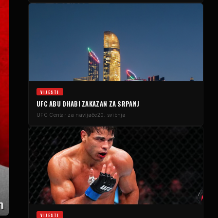
VIJESTI
UFC
ABU DHABI ZAKAZAN ZA SRPANJ
UFC
Centar za navijače
20. svibnja
VIJESTI