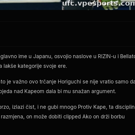
e glavno ime u Japanu, osvojio naslove u RIZIN-u i
Bellat
a lakše kategorije svoje ere.
ato je važno ovo trčanje Horiguchi se nije vratio samo d
 pobjeda nad Kapeom dala bi mu snažan argument.
brzo, izlazi čist, i ne gubi mnogo Protiv Kape, ta discipli
 razmjena, on može dobiti clipped Ako on drži borbu