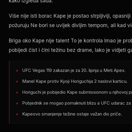
kako izgleda sada.
Više nije isti borac Kape je postao strpljiviji, opasni
požuruju Ne bori se uvijek divljim tempom, ali kad v
Briga oko Kape nije talent To je kontrola Imao je prob
pobijedi čist i čini težinu bez drame, lako je vidjet
UFC Vegas
119 zakazan je za 20. lipnja u Meti
Apex
.
Manel Kape protiv Kyoji Horiguchija 2 naslovi karticu.
Horiguchi je pobijedio Kape submissionom u njihovoj pr
Pobjednik se mogao pomaknuti blizu a
UFC
udarac za 
Kapeovo smanjenje težine ostaje važan dio priče.