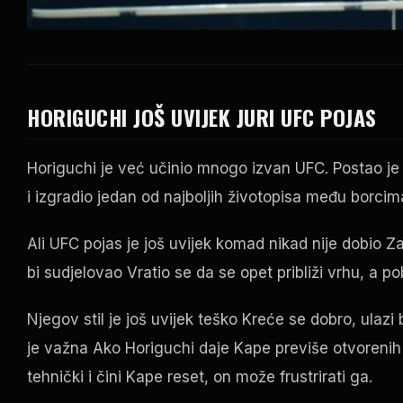
HORIGUCHI JOŠ UVIJEK JURI
UFC
POJAS
Horiguchi je već učinio mnogo izvan
UFC
. Postao j
i izgradio jedan od najboljih životopisa među borcim
Ali
UFC
pojas je još uvijek komad nikad nije dobio Z
bi sudjelovao Vratio se da se opet približi vrhu, a
Njegov stil je još uvijek teško Kreće se dobro, ulazi 
je važna Ako Horiguchi daje Kape previše otvorenih
tehnički i čini Kape reset, on može frustrirati ga.