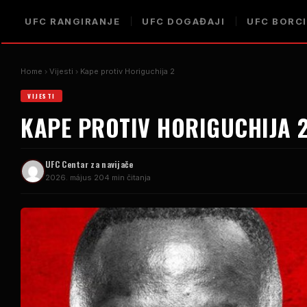
UFC
RANGIRANJE
UFC
DOGAĐAJI
UFC
BORCI
Home
Vijesti
Kape protiv Horiguchija 2
VIJESTI
KAPE PROTIV HORIGUCHIJA 
UFC
Centar za navijače
2026. május 20
4 min čitanja