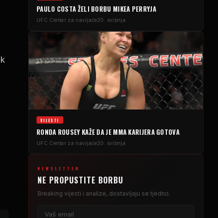
PAULO COSTA ŽELI BORBU MIKEA PERRYJA
UFC
Centar za navijače
20. svibnja
ak
VIJESTI
RONDA ROUSEY KAŽE DA JE MMA KARIJERA GOTOVA
UFC
Centar za navijače
20. svibnja
NEWSLETTER
NE PROPUSTITE BORBU
Breaking
vijesti i analize, dostavljaju se tjedno.