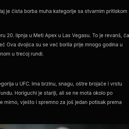
aj je čista borba muha kategorije sa stvarnim pritiskom
ru 20. lipnja u Meti
Apex
u Las Vegasu. To je revanš, č
iječ Ova dvojica su se već borila prije mnogo godina u
onom u trećoj rundi.
egorija u
UFC
. Ima brzinu, snagu, oštre brojače i vrstu
undu. Horiguchi je stariji, ali se ne mota okolo po
 je mirno, vješto i spremno za još jedan potisak prema