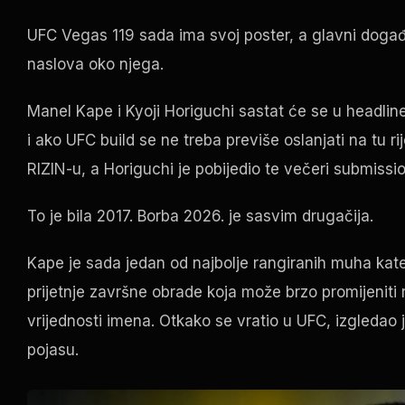
UFC Vegas
119 sada ima svoj poster, a glavni događ
naslova oko njega.
Manel Kape i Kyoji Horiguchi sastat će se u headline
i ako
UFC
build se ne treba previše oslanjati na tu r
RIZIN-u, a Horiguchi je pobijedio te večeri submissi
To je bila 2017. Borba 2026. je sasvim drugačija.
Kape je sada jedan od najbolje rangiranih muha kat
prijetnje završne obrade koja može brzo promijeniti r
vrijednosti imena. Otkako se vratio u
UFC
, izgledao
pojasu.