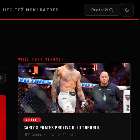
UFC
TEŽINSKI RAZREDI
Pretraži
VIŠE POKRIVENOSTI
VIJESTI
CARLOS PRATES PROZIVA ILIJU TOPURIJU
UFC
Centar za navijače
20. svibnja