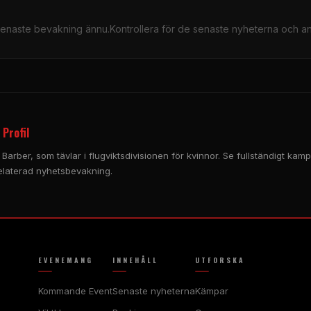
senaste bevakning ännu.Kontrollera för de senaste nyheterna och an
Profil
 Barber, som tävlar i flugviktsdivisionen för kvinnor. Se fullständigt kampr
laterad nyhetsbevakning.
EVENEMANG
INNEHÅLL
UTFORSKA
Kommande Event
Senaste nyheterna
Kämpar