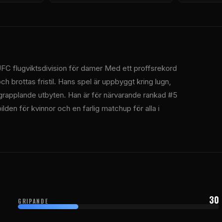
UFC
flugviktsdivision för damer Med ett proffsrekord
h brottas fristil. Hans spel är uppbyggt kring lugn,
 grapplande utbyten. Han är för närvarande rankad #5
bilden för kvinnor och en farlig matchup för alla i
30
GRIPANDE