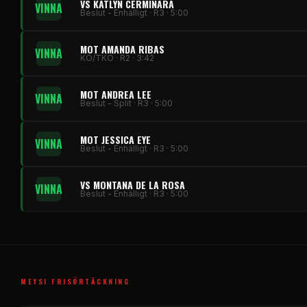
VS KATLYN CERMINARA
VINNA
Beslut - Enhälligt · R3 · 5:00
MOT AMANDA RIBAS
VINNA
KO/TKO · R2 · 3:42
MOT ANDREA LEE
VINNA
Beslut - Split · R3 · 5:00
MOT JESSICA EYE
VINNA
Beslut - Enhälligt · R3 · 5:00
VS MONTANA DE LA ROSA
VINNA
Beslut - Enhälligt · R3 · 5:00
MEYSI FRISÖRTÄCKNING