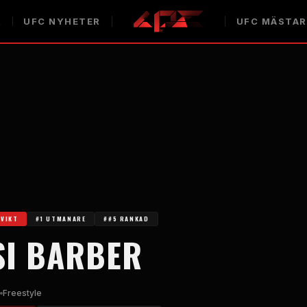
R
UFC
NYHETER
UFC
MÄSTAR
GVIKT
#1 UTMANARE
##5 RANKAD
SI BARBER
Freestyle