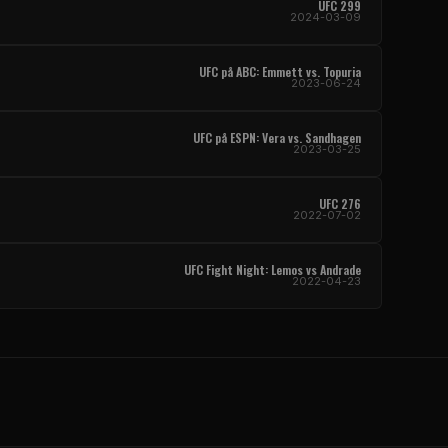
UFC
299
2024-03-09
UFC
på ABC: Emmett vs. Topuria
2023-06-24
UFC
på ESPN: Vera vs. Sandhagen
2023-03-25
UFC
276
2022-07-02
UFC Fight Night
: Lemos vs Andrade
2022-04-23