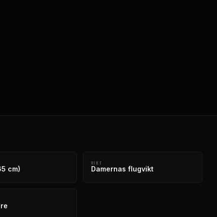
VIKT
65 cm)
Damernas flugvikt
re