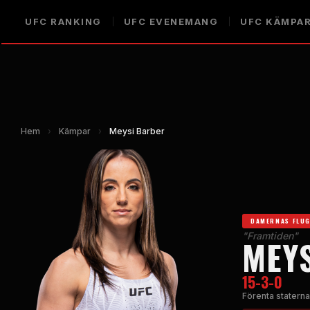
UFC
RANKING
UFC
EVENEMANG
UFC
KÄMPA
Hem
›
Kämpar
›
Meysi Barber
DAMERNAS FLU
"Framtiden"
MEY
15-3-0
Förenta staterna