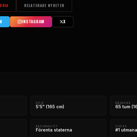
ORIA
RELATERADE NYHETER
M
INSTAGRAM
X
HÖJD
RÄCKVIDD
5'5" (165 cm)
65 tum (1
NATIONALITET
STATUS
Förenta staterna
#1 utmana