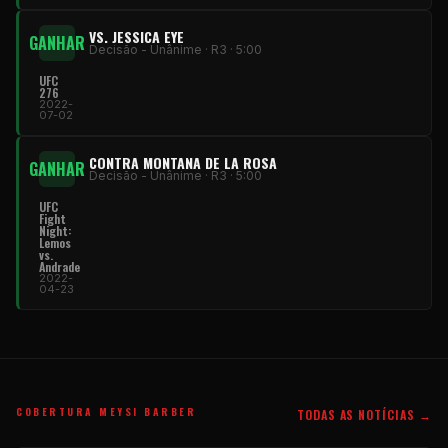
VS. JESSICA EYE
GANHAR
Decisão - Unânime · R3 · 5:00
UFC
276
2022-
07-02
CONTRA MONTANA DE LA ROSA
GANHAR
Decisão - Unânime · R3 · 5:00
UFC
Fight
Night:
Lemos
vs.
Andrade
2022-
04-23
COBERTURA MEYSI BARBER
TODAS AS NOTÍCIAS →