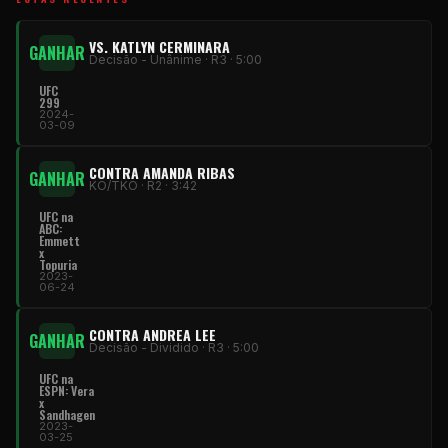
VS. KATLYN CERMINARA
GANHAR
Decisão - Unânime · R3 · 5:00
UFC
299
2024-
03-09
CONTRA AMANDA RIBAS
GANHAR
KO/TKO · R2 · 3:42
UFC na
ABC:
Emmett
x
Topuria
2023-
06-24
CONTRA ANDREA LEE
GANHAR
Decisão - Dividido · R3 · 5:00
UFC na
ESPN: Vera
x
Sandhagen
2023-
03-25