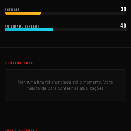
30
ENERGIA
40
AGILIDADE (SPEED)
PRÓXIMA LUTA
Nenhuma luta foi anunciada até o momento. Volte
mais tarde para conferir as atualizações.
LUTAS RECENTES