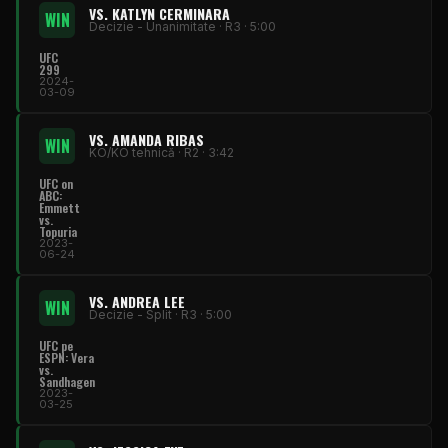
VS. KATLYN CERMINARA
WIN
Decizie - Unanimitate · R3 · 5:00
UFC
299
2024-
03-09
VS. AMANDA RIBAS
WIN
KO/KO tehnică · R2 · 3:42
UFC on
ABC:
Emmett
vs.
Topuria
2023-
06-24
VS. ANDREA LEE
WIN
Decizie - Split · R3 · 5:00
UFC pe
ESPN: Vera
vs.
Sandhagen
2023-
03-25