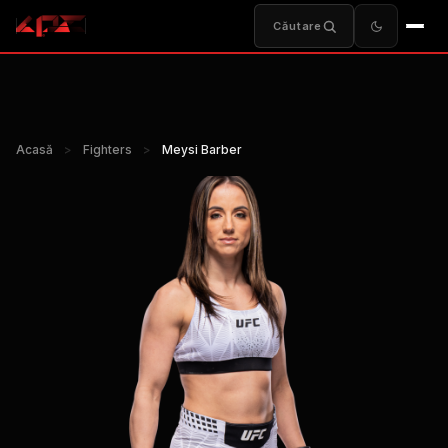
Căutare
Acasă
>
Fighters
>
Meysi Barber