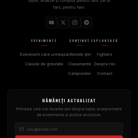
lupte, analize și conținut pentru fani. De la
fani, pentru fani.
EVENIMENTE
CONŢINUT
EXPLOREAZĂ
Eveniment care urmeaza
Ultimele ştiri
Fighters
Clasele de greutate
Clasamente
Despre noi
Campionilor
Contact
RĂMÂNEȚI ACTUALIZAT
Primește cele mai recente știri despre lupte, avanpremiere
de evenimente și analize exclusive.