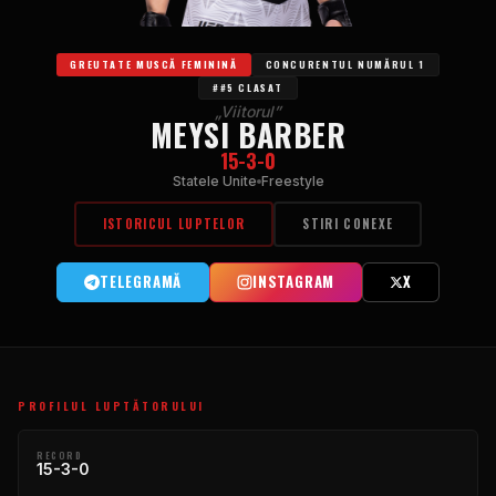
GREUTATE MUSCĂ FEMININĂ
CONCURENTUL NUMĂRUL 1
##5 CLASAT
„Viitorul”
MEYSI BARBER
15-3-0
Statele Unite
Freestyle
ISTORICUL LUPTELOR
STIRI CONEXE
TELEGRAMĂ
INSTAGRAM
X
PROFILUL LUPTĂTORULUI
RECORD
15-3-0