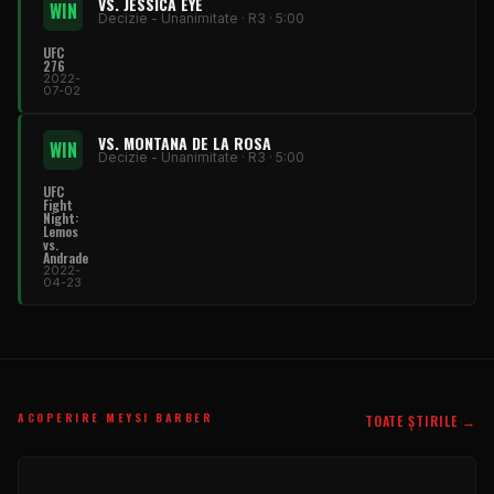
VS. JESSICA EYE
WIN
Decizie - Unanimitate · R3 · 5:00
UFC
276
2022-
07-02
VS. MONTANA DE LA ROSA
WIN
Decizie - Unanimitate · R3 · 5:00
UFC
Fight
Night:
Lemos
vs.
Andrade
2022-
04-23
ACOPERIRE MEYSI BARBER
TOATE ȘTIRILE →