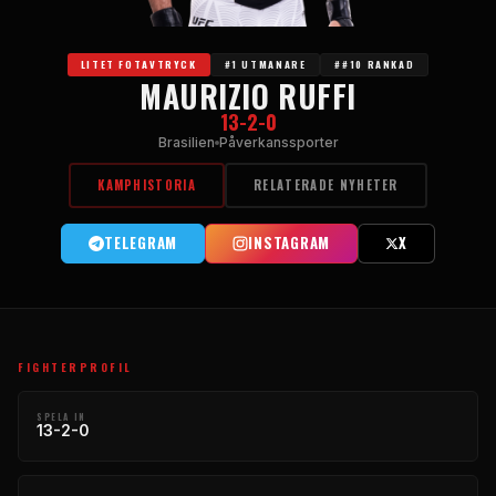
LITET FOTAVTRYCK
#1 UTMANARE
##10 RANKAD
MAURIZIO RUFFI
13-2-0
Brasilien
Påverkanssporter
KAMPHISTORIA
RELATERADE NYHETER
TELEGRAM
INSTAGRAM
X
FIGHTERPROFIL
SPELA IN
13-2-0