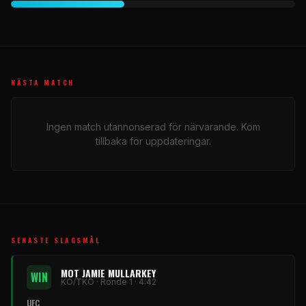
NÄSTA MATCH
Ingen match utannonserad för närvarande. Kom
tillbaka för uppdateringar.
SENASTE SLAGSMÅL
MOT JAMIE MULLARKEY
WIN
KO/TKO · Ronde 1 · 4:42
UFC