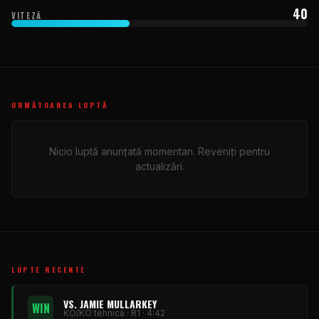
40
VITEZĂ
URMĂTOAREA LUPTĂ
Nicio luptă anunțată momentan. Reveniți pentru
actualizări.
LUPTE RECENTE
VS. JAMIE MULLARKEY
WIN
KO/KO tehnică · R1 · 4:42