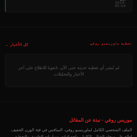
2024-
05-04
تغطية ماوريسيو روفي
كل الأخبار →
لم تُنشر أي تغطية حديثة حتى الآن. تابعونا للاطلاع على آخر
الأخبار والتحليلات.
موريس روفي - نبذة عن المقاتل
الملف الشخصي الكامل لماوريسيو روفي، المنافس في فئة الوزن الخفيف.
اطلع على سجله القتالي الكامل، وإحصائياته، ومبارياته القادمة، والتغطية