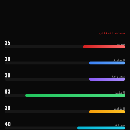
سمات المقاتل
35
ضرب
30
تتصارع
30
مصارعة
83
القلب
30
الطاقة
40
سرعة