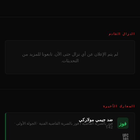
النزال القادم
لم يتم الإعلان عن أي نزال حتى الآن. تابعونا للمزيد من
التحديثات.
المعارك الأخيرة
ضد جيمي مولاركي
فوز
فوز بالضربة القاضية / فوز بالضربة القاضية الفنية · الجولة الأولى ·
1:42
UFC
301