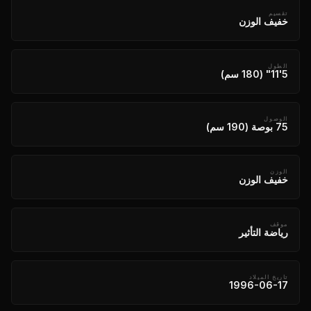
تقسيم
خفيف الوزن
الطول
5'11" (180 سم)
الوصول
75 بوصة (190 سم)
الوزن
خفيف الوزن
موقف
رياضة التأثير
تاريخ الميلاد
1996-06-17