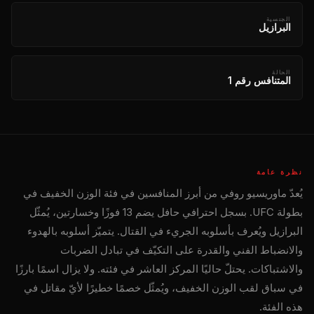
الجنسية
البرازيل
الحالة
المتنافس رقم 1
نظرة عامة
يُعدّ ماوريسيو روفي من أبرز المنافسين في فئة الوزن الخفيف في
بطولة UFC. بسجل احترافي حافل يضم 13 فوزًا وخسارتين، يُمثّل
البرازيل ويُعرف بأسلوبه الجريء في القتال. يتميّز أسلوبه بالهدوء
والانضباط الفني والقدرة على التكيّف في تبادل الضربات
والاشتباكات. يحتلّ حاليًا المركز العاشر في فئته. ولا يزال اسمًا بارزًا
في سباق لقب الوزن الخفيف، ويُمثّل خصمًا خطيرًا لأيّ مقاتل في
هذه الفئة.