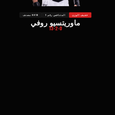
خفيف الوزن
المتنافس رقم 1
##10 مصنف
ماوريتسيو روفي
13-2-0