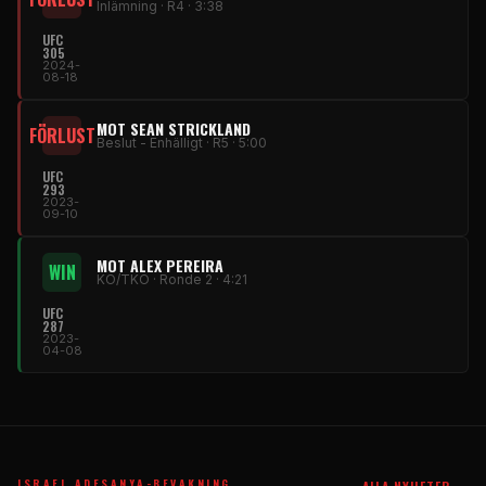
Inlämning · R4 · 3:38
UFC
305
2024-
08-18
MOT SEAN STRICKLAND
FÖRLUST
Beslut - Enhälligt · R5 · 5:00
UFC
293
2023-
09-10
MOT ALEX PEREIRA
WIN
KO/TKO · Ronde 2 · 4:21
UFC
287
2023-
04-08
ISRAEL ADESANYA-BEVAKNING