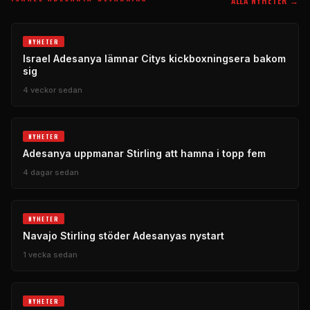
ALLA NYHETER →
NYHETER
Israel Adesanya lämnar Citys kickboxningsera bakom
sig
4 veckor sedan
NYHETER
Adesanya uppmanar Stirling att hamna i topp fem
4 dagar sedan
NYHETER
Navajo Stirling stöder Adesanyas nystart
1 vecka sedan
NYHETER