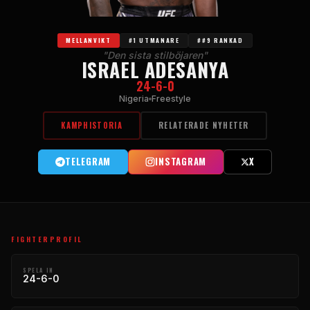
MELLANVIKT
#1 UTMANARE
##9 RANKAD
"Den sista stilböjaren"
ISRAEL ADESANYA
24-6-0
Nigeria
Freestyle
KAMPHISTORIA
RELATERADE NYHETER
TELEGRAM
INSTAGRAM
X
FIGHTERPROFIL
SPELA IN
24-6-0