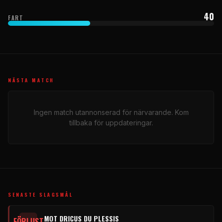
40
FART
NÄSTA MATCH
Ingen match utannonserad för närvarande. Kom
tillbaka för uppdateringar.
SENASTE SLAGSMÅL
MOT DRICUS DU PLESSIS
FÖRLUST