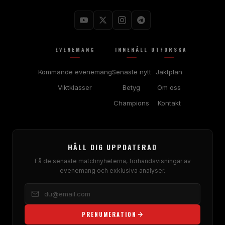
EVENEMANG
INNEHÅLL
UTFORSKA
Kommande evenemang
Senaste nytt
Jaktplan
Viktklasser
Betyg
Om oss
Champions
Kontakt
HÅLL DIG UPPDATERAD
Få de senaste matchnyheterna, förhandsvisningar av
evenemang och exklusiva analyser.
PRENUMERATION