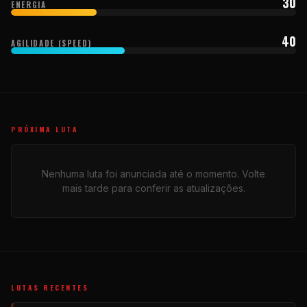
30
ENERGIA
40
AGILIDADE (SPEED)
PRÓXIMA LUTA
Nenhuma luta foi anunciada até o momento. Volte
mais tarde para conferir as atualizações.
LUTAS RECENTES