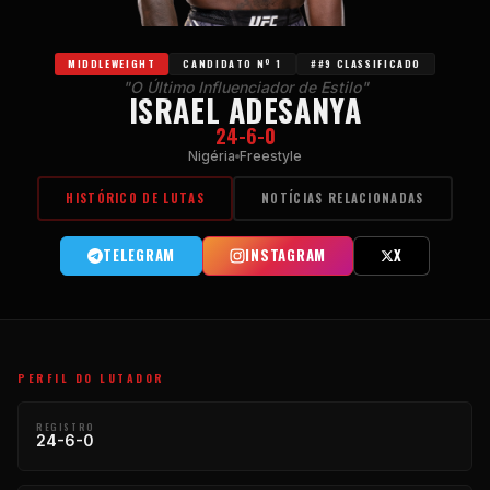
MIDDLEWEIGHT
CANDIDATO Nº 1
##9 CLASSIFICADO
"O Último Influenciador de Estilo"
ISRAEL ADESANYA
24-6-0
Nigéria
Freestyle
HISTÓRICO DE LUTAS
NOTÍCIAS RELACIONADAS
TELEGRAM
INSTAGRAM
X
PERFIL DO LUTADOR
REGISTRO
24-6-0