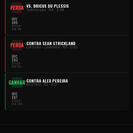
VS. DRICUS DU PLESSIS
PERDA
Submissão · R4 · 3:38
UFC
305
2024-
08-18
CONTRA SEAN STRICKLAND
PERDA
Decisão - Unânime · R5 · 5:00
UFC
293
2023-
09-10
CONTRA ALEX PEREIRA
GANHAR
KO/TKO · R2 · 4:21
UFC
287
2023-
04-08