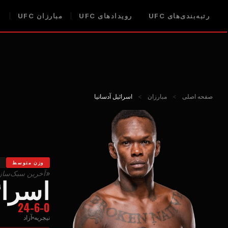
رتبه‌بندی‌های UFC
رویدادهای UFC
مبارزان UFC
ا
صفحه اصلی
>
مبارزان
>
اسرائیل آدسانیا
وزن متوسط
«آخرین سبک‌ساز
اسرائ
24-6-0
نیجریه
آزاد