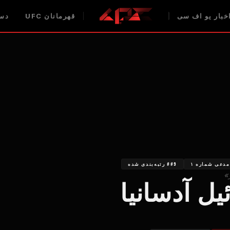
خبار یو اف سی
قهرمانان UFC
دست
مدعی شماره ۱
##9 رتبه‌بندی شده
»
یل آدسانیا