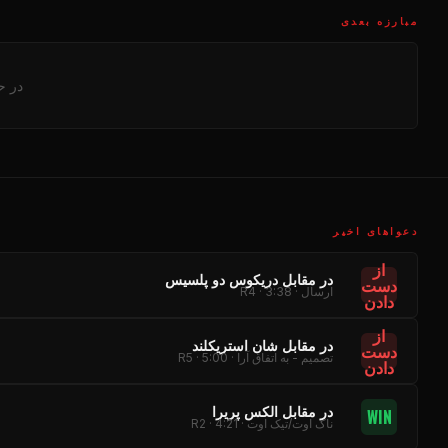
مبارزه بعدی
در ح
دعواهای اخیر
از
در مقابل دریکوس دو پلسیس
دست
ارسال · R4 · 3:38
دادن
از
در مقابل شان استریکلند
دست
تصمیم - به اتفاق آرا · R5 · 5:00
دادن
در مقابل الکس پریرا
WIN
ناک اوت/تیک اوت · R2 · 4:21