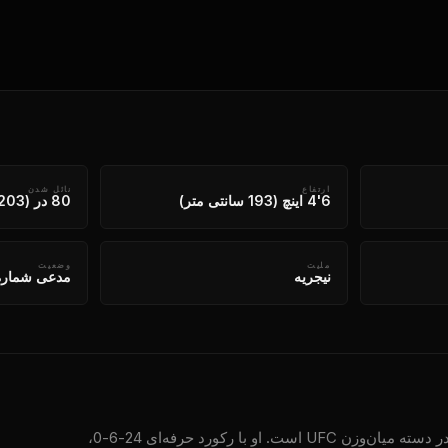
ارتفاع
نائل شدن
6'4 اینچ (193 سانتی متر)
80 در (203 سانتی متر)
ملیت
وضعیت
نیجریه
مدعی شماره 
اسرائیل آدسانیا، معروف به "آخرین سبک‌زن"، یکی از مدعیان اصلی در دسته میان‌وزن UFC است. او با رکورد حرفه‌ای 24-6-0،