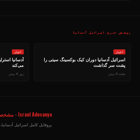
پوشش خبری اسرائیل آدسانیا
اخبار
اخبار
اسرائیل آدسانیا دوران کیک بوکسینگ سیتی را
آدسانیا استرل
پشت سر گذاشت
می‌کند
هفته 4 پیش
روز 4 پیش
Israel Adesanya - مشخصات جنگنده
پروفایل کامل اسرائیل آدسانیا