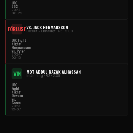
UFC
303
2024-
06-29
VS. JACK HERMANSSON
FÖRLUST
Beslut - Enhälligt · R5 · 5:00
UFC Fight
Night:
Hermansson
vs. Pyfer
2024-
02-10
MOT ABDUL RAZAK ALHASSAN
WIN
Inlämning · R2 · 2:05
UFC
Fight
Night:
Dawson
vs.
Green
2023-
10-07