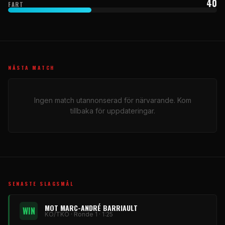
40
FART
NÄSTA MATCH
Ingen match utannonserad för närvarande. Kom
tillbaka för uppdateringar.
SENASTE SLAGSMÅL
MOT MARC-ANDRÉ BARRIAULT
WIN
KO/TKO · Ronde 1 · 1:25