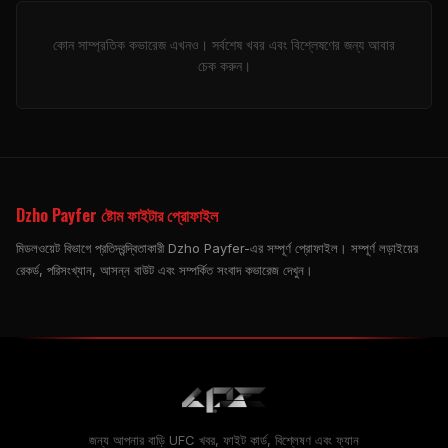
কোন সাম্প্রতিক কভারেজ এখনও। সর্বশেষ খবর এবং বিশ্লেষণের জন্য আবার
চেক করুন।
Dzho Payfer ষ্টোম ফাইটার প্রোফাইল
মিডলওয়েট বিভাগে প্রতিদ্বন্দ্বিতাকারী Dzho Payfer-এর সম্পূর্ণ প্রোফাইল। সম্পূর্ণ লড়াইয়ের
রেকর্ড, পরিসংখ্যান, আসন্ন বাউট এবং সম্পর্কিত সংবাদ কভারেজ দেখুন।
জন্য আপনার বাড়ি
UFC
খবর, ফাইট কার্ড, বিশ্লেষণ এবং ফ্যান