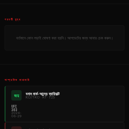
পরবর্তী যুদ্ধ
বর্তমানে কোন লড়াই ঘোষণা করা হয়নি। আপডেটের জন্য আবার চেক করুন।
সাম্প্রতিক মারামারি
বনাম মার্ক-আন্দ্রে ব্যারিয়াল্ট
জয়
KO/TKO · R1 · 1:25
UFC
303
2024-
06-29