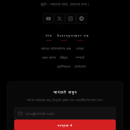
কন্টেন্ট। ভক্তদের দ্বারা, ভক্তদের জন্য।
ঘটনা
বিষয়বস্তু
অন্বেষণ করা
আসন্ন ঘটনা
সর্বশেষ খবর
যোদ্ধা
ওজন ক্লাস
র্যাঙ্কিং
সম্পর্কে
চ্যাম্পিয়নস
যোগাযোগ
আপডেট থাকুন
সর্বশেষ লড়াইয়ের খবর, ইভেন্টের পূর্বরূপ এবং একচেটিয়া বিশ্লেষণ পান।
সদস্যতা