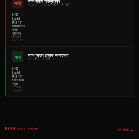
বনাম জ্যাক হারম্যানসন
ক্ষতি
সিদ্ধান্ত - সর্বসম্মত · R5 · 5:00
UFC
Fight
Night
:
হারম্যানসন
বনাম
পাইফার
2024-
02-10
বনাম আব্দুল রাজাক আলহাসান
জয়
জমা · R2 · 2:05
UFC
Fight
Night
:
ডসন বনাম
সবুজ
2023-
10-07
DZHO পেফার কভারেজ
সব খবর →