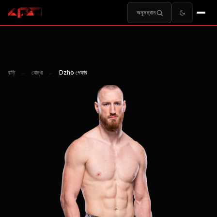
অনুসন্ধান
বাড়ি
←
যোদ্ধা
←
Dzho পেফার