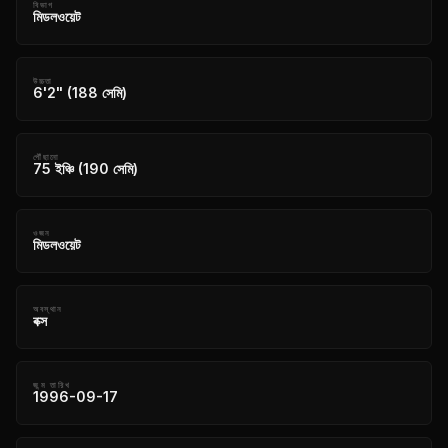
বিভাগ
মিডলওয়েট
উচ্চতা
6'2" (188 সেমি)
পৌঁছানো
75 ইঞ্চি (190 সেমি)
ওজন
মিডলওয়েট
অবস্থান
বক্স
জন্ম তারিখ
1996-09-17