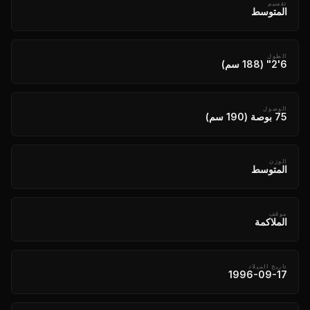
تقسيم
المتوسط
الطول
6'2" (188 سم)
الوصول
75 بوصة (190 سم)
الوزن
المتوسط
موقف
الملاكمة
تاريخ الميلاد
1996-09-17