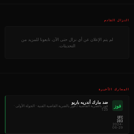
النزال القادم
لم يتم الإعلان عن أي نزال حتى الآن. تابعونا للمزيد من
التحديثات.
المعارك الأخيرة
ضد مارك أندريه باريو
فوز
فوز بالضربة القاضية / فوز بالضربة القاضية الفنية · الجولة الأولى ·
1:25
UFC
303
2024-
06-29