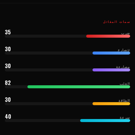
سمات المقاتل
35
ضرب
30
تتصارع
30
مصارعة
82
القلب
30
الطاقة
40
سرعة