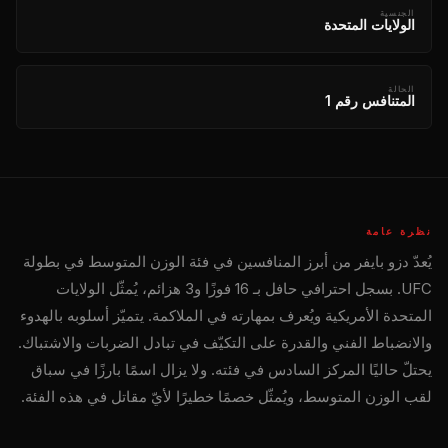
الجنسية
الولايات المتحدة
الحالة
المتنافس رقم 1
نظرة عامة
يُعدّ دزو بايفر من أبرز المنافسين في فئة الوزن المتوسط ​​في بطولة
UFC. بسجل احترافي حافل بـ 16 فوزًا و3 هزائم، يُمثّل الولايات
المتحدة الأمريكية ويُعرف بمهارته في الملاكمة. يتميّز أسلوبه بالهدوء
والانضباط الفني والقدرة على التكيّف في تبادل الضربات والاشتباك.
يحتلّ حاليًا المركز السادس في فئته. ولا يزال اسمًا بارزًا في سباق
لقب الوزن المتوسط، ويُمثّل خصمًا خطيرًا لأيّ مقاتل في هذه الفئة.