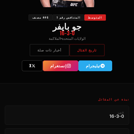
المتوسط
المتنافس رقم 1
##6 مصنف
جو بايفر
16-3-0
الولايات المتحدة
الملاكمة
تاريخ القتال
أخبار ذات صلة
تیلیجرام
إنستغرام
X
نبذة عن المقاتل
القيد
16-3-0