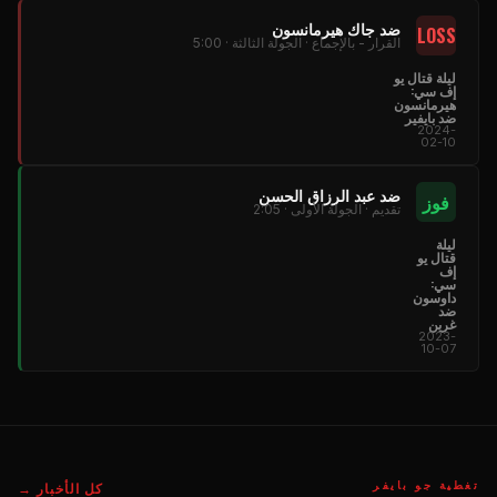
ضد جاك هيرمانسون
LOSS
القرار - بالإجماع · الجولة الثالثة · 5:00
ليلة قتال يو
إف سي:
هيرمانسون
ضد بايفير
2024-
02-10
ضد عبد الرزاق الحسن
فوز
تقديم · الجولة الأولى · 2:05
ليلة
قتال يو
إف
سي:
داوسون
ضد
غرين
2023-
10-07
تغطية جو بايفر
كل الأخبار →