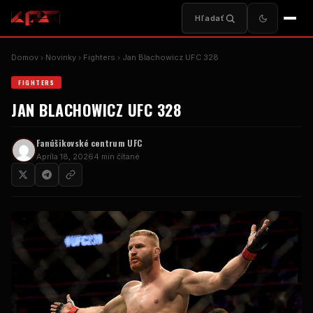
Hľadať
Domov
Novinky
Fighters
Jan Blachowicz UFC 328
FIGHTERS
JAN BLACHOWICZ UFC 328
Fanúšikovské centrum UFC
Apríla 18, 2026
4 min čítané