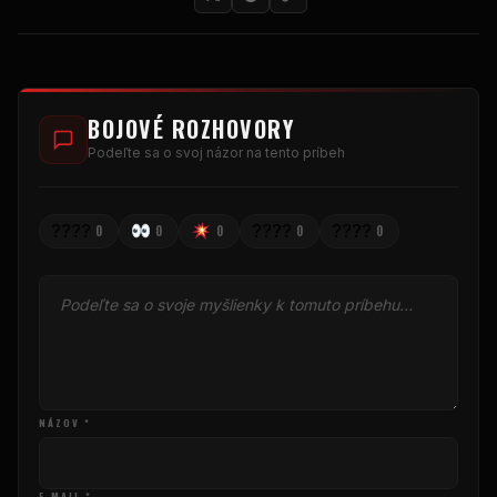
BOJOVÉ ROZHOVORY
Podeľte sa o svoj názor na tento príbeh
????
????
????
0
0
0
0
0
NÁZOV *
E-MAIL *