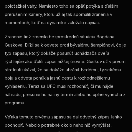
poloťažkej váhy. Namiesto toho sa opäť potýka s ďalším
prerušením kariéry, ktorú už aj tak spomalili zranenia v
momentoch, keď na dynamike záležalo najviac.
Zranenie tiež zmenilo bezprostrednú situáciu Bogdana
Guskova. Blížil sa k odvete proti bývalému šampiónovi, čo je
typ zápasu, ktorý dokáže posunúť uchádzača oveľa
rýchlejšie ako ďalší zápas nižšej úrovne. Guskov už v prvom
stretnutí ukázal, že sa dokáže ubrániť tvrdému, fyzickému
boju a odveta ponúkla jasnú cestu k rozhodnejšiemu
vyhláseniu. Teraz sa UFC musí rozhodnúť, či mu nájde
náhradu, presunie ho na iný termín alebo ho úplne vynechá z
programu.
Vďaka tomuto prvému zápasu sa dal odvetný zápas ľahko
pochopiť. Nebolo potrebné okolo neho nič vymýšľať.