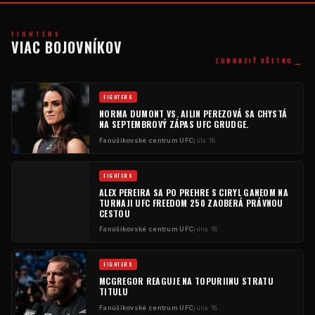
FIGHTERS
VIAC BOJOVNÍKOV
→
ZOBRAZIŤ VŠETKO
FIGHTERS
NORMA DUMONT VS. AILIN PEREZOVÁ SA CHYSTÁ
NA SEPTEMBROVÝ ZÁPAS UFC GRUDGE.
Fanúšikovské centrum UFC
júla 18
FIGHTERS
ALEX PEREIRA SA PO PREHRE S CIRYL GANEOM NA
TURNAJI UFC FREEDOM 250 ZAOBERÁ PRÁVNOU
CESTOU
Fanúšikovské centrum UFC
júna 18
FIGHTERS
MCGREGOR REAGUJE NA TOPURIINU STRATU
TITULU
Fanúšikovské centrum UFC
júna 18