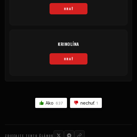
HRAŤ
KRINOLÍNA
HRAŤ
Ako
nechuť
637
1
ZDIEĽAJTE TENTO ČLÁNOK