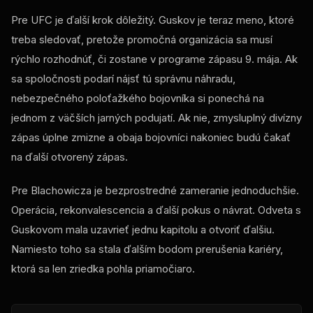
Pre UFC je ďalší krok dôležitý. Guskov je teraz meno, ktoré
treba sledovať, pretože promočná organizácia sa musí
rýchlo rozhodnúť, či zostane v programe zápasu 9. mája. Ak
sa spoločnosti podarí nájsť tú správnu náhradu,
nebezpečného poloťažkého bojovníka si ponechá na
jednom z väčších jarných podujatí. Ak nie, zmysluplný divízny
zápas úplne zmizne a obaja bojovníci nakoniec budú čakať
na ďalší otvorený zápas.
Pre Blachowicza je bezprostredné zameranie jednoduchšie.
Operácia, rekonvalescencia a ďalší pokus o návrat. Odveta s
Guskovom mala uzavrieť jednu kapitolu a otvoriť ďalšiu.
Namiesto toho sa stala ďalším bodom prerušenia kariéry,
ktorá sa len zriedka pohla priamočiaro.