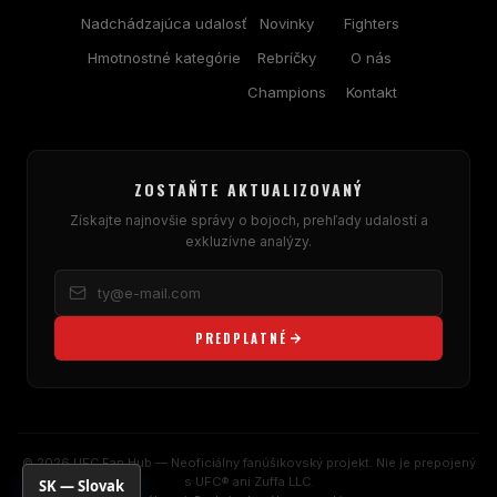
Nadchádzajúca udalosť
Novinky
Fighters
Hmotnostné kategórie
Rebríčky
O nás
Champions
Kontakt
ZOSTAŇTE AKTUALIZOVANÝ
Získajte najnovšie správy o bojoch, prehľady udalostí a
exkluzívne analýzy.
PREDPLATNÉ
© 2026 UFC Fan Hub — Neoficiálny fanúšikovský projekt. Nie je prepojený
s UFC® ani Zuffa LLC.
SK — Slovak