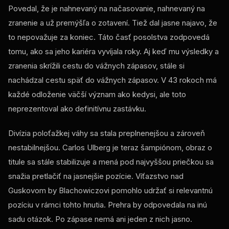
Povedal, že je nahnevaný na načasovanie, nahnevaný na
zranenie a už premýšľa o zotavení. Tiež dal jasne najavo, že
to nepovažuje za koniec. Táto časť posolstva zodpovedá
tomu, ako sa jeho kariéra vyvíjala roky. Aj keď mu výsledky a
zranenia skrížili cestu do vážnych zápasov, stále si
nachádzal cestu späť do vážnych zápasov. V 43 rokoch má
každé odloženie väčší význam ako kedysi, ale toto
neprezentoval ako definitívnu zastávku.
Divízia poloťažkej váhy sa stala preplnenejšou a zároveň
nestabilnejšou. Carlos Ulberg je teraz šampiónom, obraz o
titule sa stále stabilizuje a mená pod najvyššou priečkou sa
snažia pretlačiť na jasnejšie pozície. Víťazstvo nad
Guskovom by Blachowiczovi pomohlo udržať si relevantnú
pozíciu v rámci tohto hnutia. Prehra by odpovedala na inú
sadu otázok. Po zápase nemá ani jeden z nich jasno.