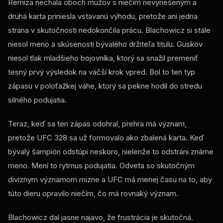
Remíza nechala oboch mužov s niečím nevyriešeným a
druhá karta priniesla vstavanú výhodu, pretože ani jedna
strana v skutočnosti nedokončila prácu. Blachowicz si stále
niesol meno a skúsenosti bývalého držiteľa titulu. Guskov
niesol tlak mladšieho bojovníka, ktorý sa snažil premeniť
tesný prvý výsledok na väčší krok vpred. Bol to ten typ
zápasu v poloťažkej váhe, ktorý sa pekne hodil do stredu
silného podujatia.
Teraz, keď sa ten zápas odohral, ​​prehra má význam,
pretože UFC 328 sa už formovalo ako zbalená karta. Keď
bývalý šampión odstúpi neskoro, nielenže to odstráni známe
meno. Mení to rytmus podujatia. Odveta so skutočným
divíznym významom mizne a UFC má menej času na to, aby
túto dieru opravilo niečím, čo má rovnaký význam.
Blachowicz dal jasne najavo, že frustrácia je skutočná.