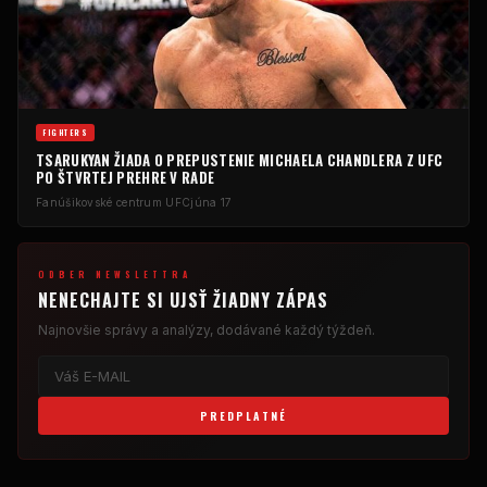
FIGHTERS
TSARUKYAN ŽIADA O PREPUSTENIE MICHAELA CHANDLERA Z UFC
PO ŠTVRTEJ PREHRE V RADE
Fanúšikovské centrum UFC
júna 17
ODBER NEWSLETTRA
NENECHAJTE SI UJSŤ ŽIADNY ZÁPAS
Najnovšie správy a analýzy, dodávané každý týždeň.
PREDPLATNÉ