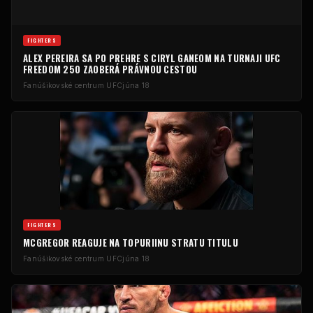
FIGHTERS
ALEX PEREIRA SA PO PREHRE S CIRYL GANEOM NA TURNAJI UFC
FREEDOM 250 ZAOBERÁ PRÁVNOU CESTOU
Fanúšikovské centrum UFC
júna 18
FIGHTERS
MCGREGOR REAGUJE NA TOPURIINU STRATU TITULU
Fanúšikovské centrum UFC
júna 18