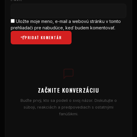
Uložte moje meno, e-mail a webovú stránku v tomto
prehliadači pre nabudúce, keď budem komentovať.
PRIDAŤ KOMENTÁR
ZAČNITE KONVERZÁCIU
Buďte prvý, kto sa podelí o svoj názor. Diskutujte o
súboji, reakciách a predpovediach s ostatnými
fanúšikmi.