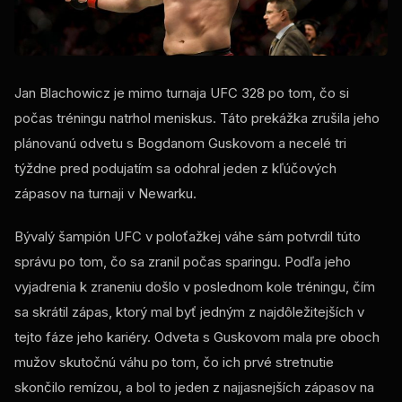
Jan Blachowicz je mimo turnaja UFC 328 po tom, čo si
počas tréningu natrhol meniskus. Táto prekážka zrušila jeho
plánovanú odvetu s Bogdanom Guskovom a necelé tri
týždne pred podujatím sa odohral jeden z kľúčových
zápasov na turnaji v Newarku.
Bývalý šampión UFC v poloťažkej váhe sám potvrdil túto
správu po tom, čo sa zranil počas sparingu. Podľa jeho
vyjadrenia k zraneniu došlo v poslednom kole tréningu, čím
sa skrátil zápas, ktorý mal byť jedným z najdôležitejších v
tejto fáze jeho kariéry. Odveta s Guskovom mala pre oboch
mužov skutočnú váhu po tom, čo ich prvé stretnutie
skončilo remízou, a bol to jeden z najjasnejších zápasov na