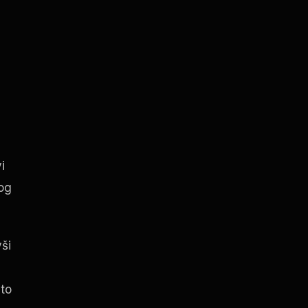
i
kog
ši
sto