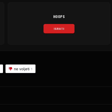
HOOPS
IGRATI
ne voljeti
1