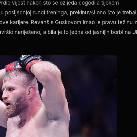
vrdio vijest nakon što se ozljeda dogodila tijekom
u posljednjoj rundi treninga, prekinuvši ono što je treba
egove karijere. Revanš s Guskovom imao je pravu težinu 
ršio neriješeno, a bila je to jedna od jasnijih borbi na 