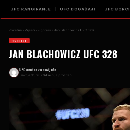
UFC RANGIRANJE
UFC DOGAĐAJI
UFC BORCI
Početna
Vijesti
Fighters
Jan Blachowicz UFC 328
FIGHTERS
JAN BLACHOWICZ UFC 328
UFC centar za navijače
Travnja 18, 2026
4 min je pročitao