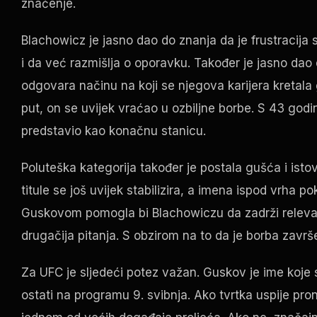
značenje.
Blachowicz je jasno dao do znanja da je frustracija s
i da već razmišlja o oporavku. Također je jasno dao
odgovara načinu na koji se njegova karijera kretala 
put, on se uvijek vraćao u ozbiljne borbe. S 43 godin
predstavio kao konačnu stanicu.
Poluteška kategorija također je postala gušća i isto
titule se još uvijek stabilizira, a imena ispod vrha p
Guskovom pomogla bi Blachowiczu da zadrži relevant
drugačija pitanja. S obzirom na to da je borba završ
Za UFC je sljedeći potez važan. Guskov je ime koje sa
ostati na programu 9. svibnja. Ako tvrtka uspije p