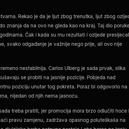
tvarna. Rekao je da je ljut zbog trenutka, ljut zbog ozlje
 do znanja da na ovo ne gleda kao na kraj. Taj dio poruk
godinama. Čak i kada su mu rezultati i ozljede presijecal
e, svako odgađanje je važnije nego prije, ali ovo nije
vremeno nestabilnija. Carlos Ulberg je sada prvak, slika
okušavaju se probiti na jasnije pozicije. Pobjeda nad
nu poziciju unutar tog pokreta. Poraz bi odgovorio na
ena, nijedan od njih nema jasnoću.
da treba pratiti, jer promocija mora brzo odlučiti hoće l
ronaći pravu zamjenu, zadržava opasnog poluteškaša na