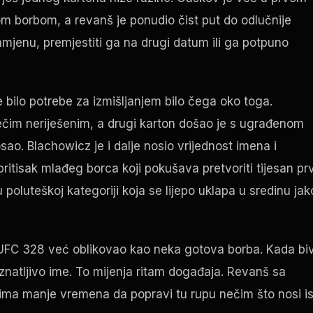
m borbom, a revanš je ponudio čist put do odlučnije
amjenu, premjestiti ga na drugi datum ili ga potpuno
e bilo potrebe za izmišljanjem bilo čega oko toga.
nečim neriješenim, a drugi karton došao je s ugrađenom
sao. Blachowicz je i dalje nosio vrijednost imena i
tisak mlađeg borca ​​koji pokušava pretvoriti tijesan prv
 u poluteškoj kategoriji koja se lijepo uklapa u sredinu ja
e UFC 328 već oblikovao kao neka gotova borba. Kada biv
natljivo ime. To mijenja ritam događaja. Revanš sa
ima manje vremena da popravi tu rupu nečim što nosi i