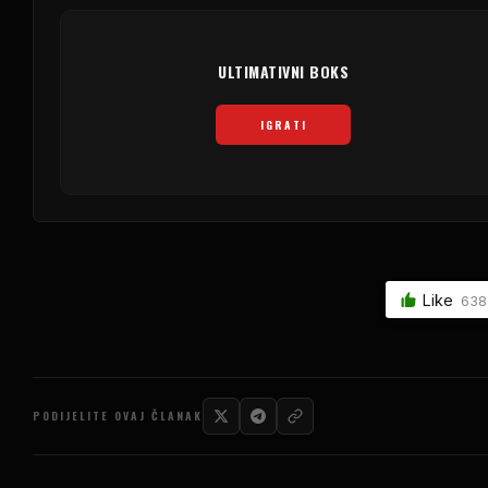
ULTIMATIVNI BOKS
IGRATI
Like
638
PODIJELITE OVAJ ČLANAK