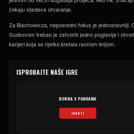
jednom od većih događaja proljeća. Ako ne, značajna 
čekaju sljedeće otvaranje.
Za Blachowicza, neposredni fokus je jednostavniji. 
Guskovom trebao je zatvoriti jedno poglavlje i otvor
karijeri koja se rijetko kretala ravnom linijom.
ISPROBAJTE NAŠE IGRE
BORBA S PANDAMA
IGRATI