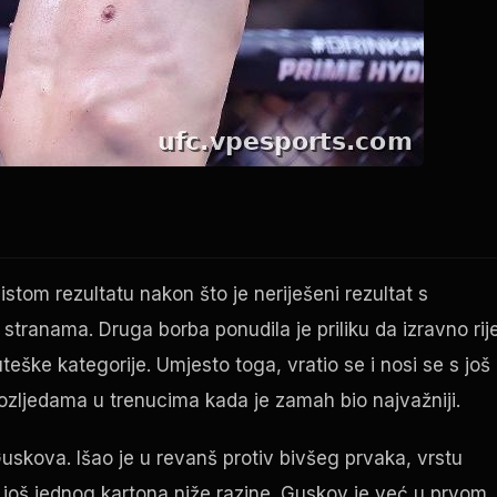
stom rezultatu nakon što je neriješeni rezultat s
anama. Druga borba ponudila je priliku da izravno rije
uteške kategorije. Umjesto toga, vratio se i nosi se s još
 ozljedama u trenucima kada je zamah bio najvažniji.
uskova. Išao je u revanš protiv bivšeg prvaka, vrstu
još jednog kartona niže razine. Guskov je već u prvom