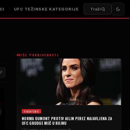
CI
UFC TEŽINSKE KATEGORIJE
Traži
VIŠE POKRIVENOSTI
FIGHTERS
NORMA DUMONT PROTIV AILIN PEREZ NAJAVLJENA ZA
UFC GRUDGE MEČ U RUJNU
UFC centar za navijače
srpnja 18