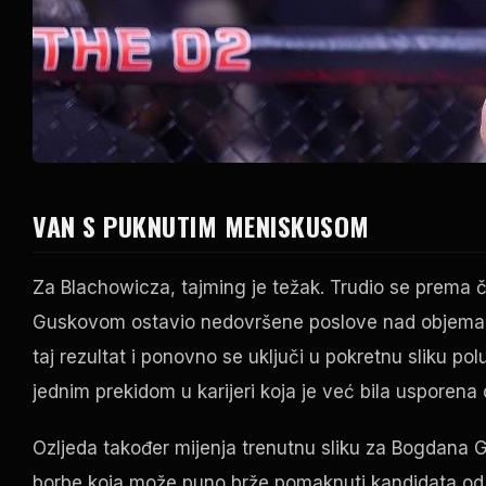
VAN S PUKNUTIM MENISKUSOM
Za Blachowicza, tajming je težak. Trudio se prema či
Guskovom ostavio nedovršene poslove nad objema str
taj rezultat i ponovno se uključi u pokretnu sliku pol
jednim prekidom u karijeri koja je već bila usporena
Ozljeda također mijenja trenutnu sliku za Bogdana G
borbe koja može puno brže pomaknuti kandidata od 