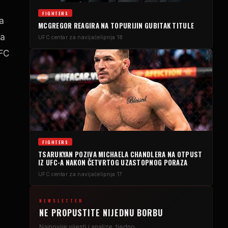
FIGHTERS
la
MCGREGOR REAGIRA NA TOPURIJIN GUBITAK TITULE
za
UFC centar za navijače
lipnja 18
UFC
FIGHTERS
TSARUKYAN POZIVA MICHAELA CHANDLERA NA OTPUST
IZ UFC-A NAKON ČETVRTOG UZASTOPNOG PORAZA
UFC centar za navijače
lipnja 17
NEWSLETTER
NE PROPUSTITE NIJEDNU BORBU
Najnovije vijesti i analize, tjedno.