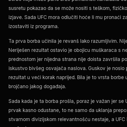
susretu pokazao da se može nositi s teškom, fizičko
izjave. Sada UFC mora odlučiti hoće li mu pronaći z
izostaviti iz programa.
Ta prva borba učinila je revanš lako razumljivim. Nij
Neriješen rezultat ostavio je obojicu muškaraca s 
prednostom jer nijedna strana nije doista završila po
iskustvo bivšeg osvajača naslova. Guskov je nosio pri
rezultat u veći korak naprijed. Bila je to vrsta borbe
brojčano jakog događaja.
Sada kada je ta borba prošla, poraz je važan jer s
prvak kasno odustane, to ne samo da uklanja prepoz
stvarnom divizijskom relevantnošću nestaje, a UFC 