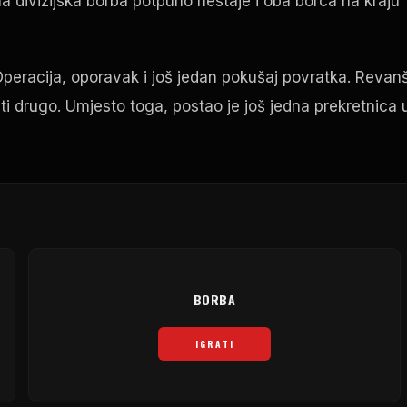
divizijska borba potpuno nestaje i oba borca ​​na kraju
Operacija, oporavak i još jedan pokušaj povratka. Revan
iti drugo. Umjesto toga, postao je još jedna prekretnica 
BORBA
IGRATI