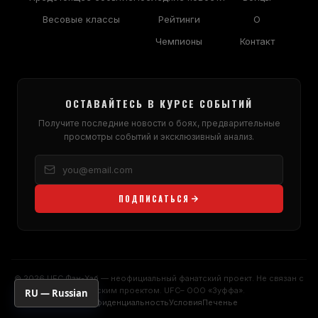
Весовые классы
Рейтинги
О
Чемпионы
Контакт
ОСТАВАЙТЕСЬ В КУРСЕ СОБЫТИЙ
Получите последние новости о боях, предварительные
просмотры событий и эксклюзивный анализ.
ПОДПИСАТЬСЯ
© 2026
UFC
Фан-Хаб — неофициальный фанатский проект. Не связан с
фанатским проектом.
UFC
– ООО «Зуффа».
RU — Russian
Конфиденциальность
Условия
Печенье