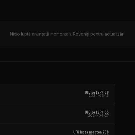
Nicio luptă anunțată momentan. Reveniți pentru actualizări.
UFC pe ESPN 58
2024-06-15
UFC pe ESPN 55
2024-04-27
UFC lupta noaptea 238