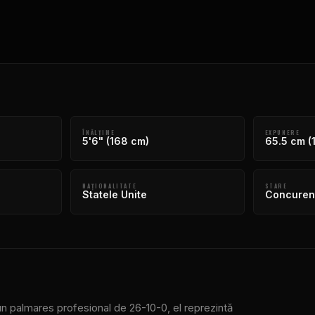
ÎNĂLŢIME
EXPUNERE
5'6" (168 cm)
65.5 cm (
NAŢIONALITATE
STARE
Statele Unite
Concurent
un palmares profesional de 26-10-0, el reprezintă