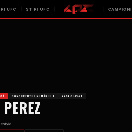
RI UFC
ȘTIRI UFC
CAMPIONI
SCĂ
CONCURENTUL NUMĂRUL 1
##10 CLASAT
 PEREZ
eestyle