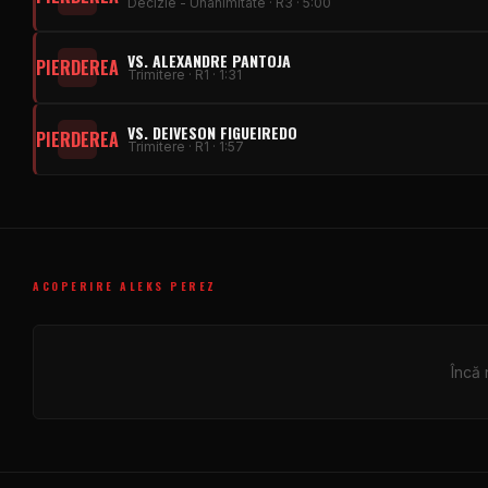
Decizie - Unanimitate · R3 · 5:00
VS. ALEXANDRE PANTOJA
PIERDEREA
Trimitere · R1 · 1:31
VS. DEIVESON FIGUEIREDO
PIERDEREA
Trimitere · R1 · 1:57
ACOPERIRE ALEKS PEREZ
Încă 