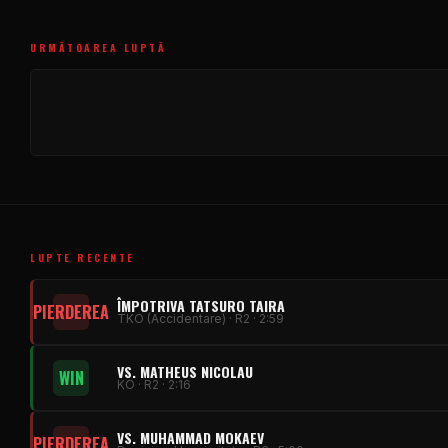
URMĂTOAREA LUPTĂ
LUPTE RECENTE
ÎMPOTRIVA TATSURO TAIRA
PIERDEREA
TKO (Accidentare) · R2 · 2:59
VS. MATHEUS NICOLAU
WIN
KO · R2 · 2:16
VS. MUHAMMAD MOKAEV
PIERDEREA