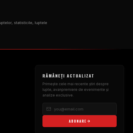
elor, statisticile, luptele
RĂMÂNEȚI ACTUALIZAT
Primește cele mai recente știri despre
lupte, avanpremiere de evenimente și
analize exclusive.
ABONARE