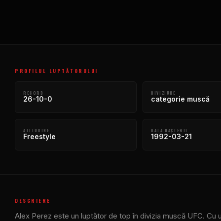
PROFILUL LUPTĂTORULUI
RECORD
DIVIZIUNE
26-10-0
categorie muscă
ATITUDINE
DATA NAŞTERII
Freestyle
1992-03-21
DESCRIERE
Alex Perez este un luptător de top în divizia muscă UFC. Cu 