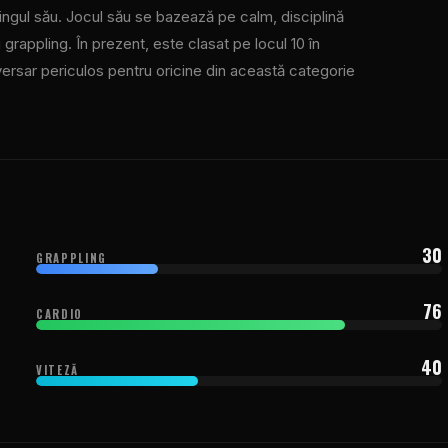
tlingul său. Jocul său se bazează pe calm, disciplină
 grappling. În prezent, este clasat pe locul 10 în
versar periculos pentru oricine din această categorie
30
GRAPPLING
76
CARDIO
40
VITEZĂ