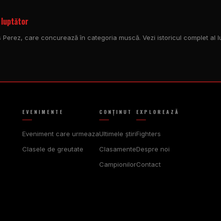
 luptător
ks Perez, care concurează în categoria muscă. Vezi istoricul complet al lupt
EVENIMENTE
CONŢINUT
EXPLOREAZĂ
Eveniment care urmeaza
Ultimele ştiri
Fighters
Clasele de greutate
Clasamente
Despre noi
Campionilor
Contact