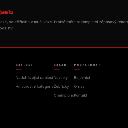
jovníka
reze, soutěžícího v muší váze. Prohlédněte si kompletní zápasový rekord,
odajství.
UDÁLOSTI
OBSAH
PROZKOUMAT
Nadcházející událost
Novinky
Bojovníci
Hmotnostní kategorie
Žebříčky
O nás
Champions
Kontakt