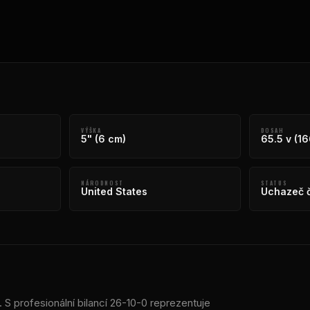
VÝŠKA
DOSAH
5" (6 cm)
65.5 v (1
NÁRODNOST
STATUS
United States
Uchazeč č
S profesionální bilancí 26-10-0 reprezentuje