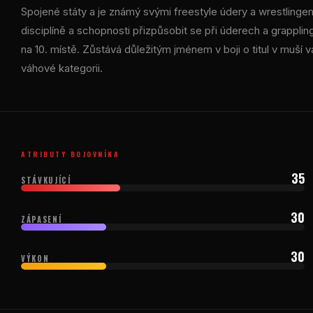
Spojené státy a je známý svými freestyle údery a wrestlingem
disciplíně a schopnosti přizpůsobit se při úderech a grappli
na 10. místě. Zůstává důležitým jménem v boji o titul v muš
váhové kategorii.
ATRIBUTY BOJOVNÍKA
35
STÁVKUJÍCÍ
30
ZÁPASENÍ
30
VÝKON