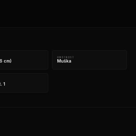
HMOTNOST
66 cm)
Muška
. 1