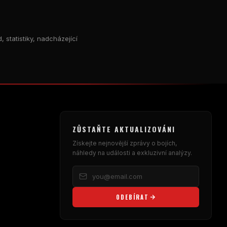
 statistiky, nadcházející
ZŮSTAŇTE AKTUALIZOVÁNI
Získejte nejnovější zprávy o bojích,
náhledy na události a exkluzivní analýzy.
ODEBÍRAT