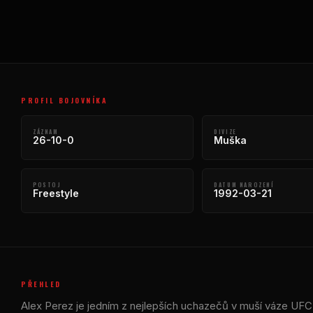
PROFIL BOJOVNÍKA
ZÁZNAM
DIVIZE
26-10-0
Muška
POSTOJ
DATUM NAROZENÍ
Freestyle
1992-03-21
PŘEHLED
Alex Perez je jedním z nejlepších uchazečů v muší váze UFC. 