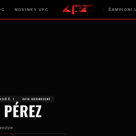
FC
NOVINKY UFC
ŠAMPIONI 
ZEČ Č. 1
##10 HODNOCENÍ
 PÉREZ
eestyle