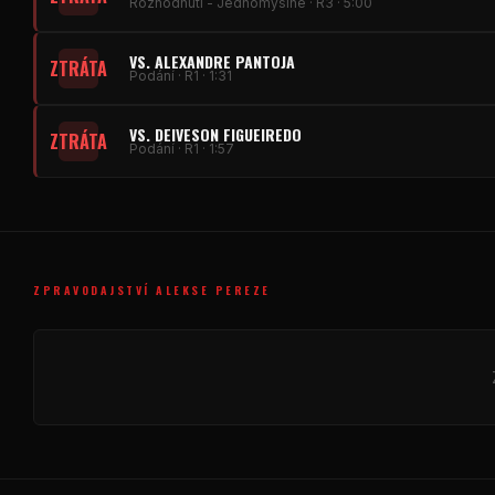
Rozhodnutí - Jednomyslné · R3 · 5:00
VS. ALEXANDRE PANTOJA
ZTRÁTA
Podání · R1 · 1:31
VS. DEIVESON FIGUEIREDO
ZTRÁTA
Podání · R1 · 1:57
ZPRAVODAJSTVÍ ALEKSE PEREZE