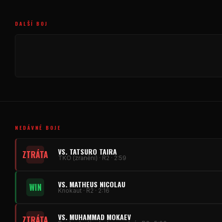
DALŠÍ BOJ
NEDÁVNÉ BOJE
VS. TATSURO TAIRA
ZTRÁTA
TKO (zranění) · R2 · 2:59
VS. MATHEUS NICOLAU
WIN
Knokaut · R2 · 2:16
VS. MUHAMMAD MOKAEV
ZTRÁTA