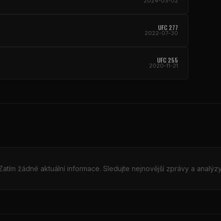
2024-03-02
UFC 277
2022-07-30
UFC 255
2020-11-21
Zatím žádné aktuální informace. Sledujte nejnovější zprávy a analýzy